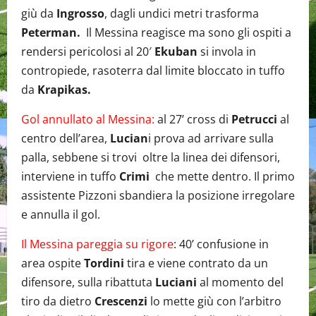
giù da
Ingrosso
, dagli undici metri trasforma
Peterman.
Il Messina reagisce ma sono gli ospiti a
rendersi pericolosi al 20′
Ekuban
si invola in
contropiede, rasoterra dal limite bloccato in tuffo
da
Krapikas.
Gol annullato al Messina:
al 27’ cross di
Petrucci
al
centro dell’area,
Lucian
i prova ad arrivare sulla
palla, sebbene si trovi oltre la linea dei difensori,
interviene in tuffo
Crimi
che mette dentro. Il primo
assistente Pizzoni sbandiera la posizione irregolare
e annulla il gol.
Il Messina pareggia su rigore
: 40’ confusione in
area ospite
Tordini
tira e viene contrato da un
difensore, sulla ribattuta
Luciani
al momento del
tiro da dietro
Crescenzi
lo mette giù con l’arbitro