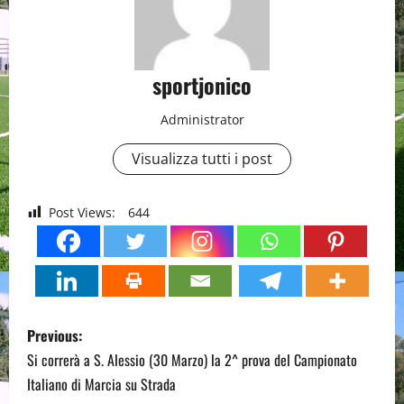
sportjonico
Administrator
Visualizza tutti i post
Post Views:
644
P
Previous:
o
Si correrà a S. Alessio (30 Marzo) la 2^ prova del Campionato
Italiano di Marcia su Strada
s