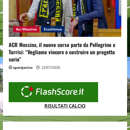
Acr Messina
Eccellenza
ACR Messina, il nuovo corso parte da Pellegrino e
Torrisi: “Vogliamo vincere e costruire un progetto
serio”
sportjonico
23/07/2026
RISULTATI CALCIO