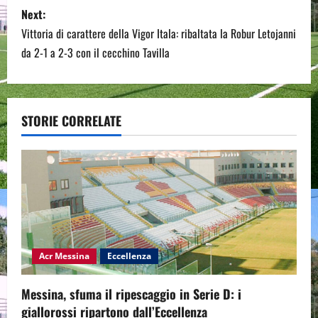
Next:
t
Vittoria di carattere della Vigor Itala: ribaltata la Robur Letojanni
n
da 2-1 a 2-3 con il cecchino Tavilla
a
v
STORIE CORRELATE
i
g
a
t
Acr Messina
Eccellenza
i
o
Messina, sfuma il ripescaggio in Serie D: i
giallorossi ripartono dall’Eccellenza