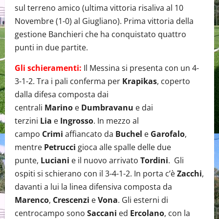
sul terreno amico (ultima vittoria risaliva al 10
Novembre (1-0) al Giugliano). Prima vittoria della
gestione Banchieri che ha conquistato quattro
punti in due partite.
Gli schieramenti:
Il Messina si presenta con un 4-
3-1-2. Tra i pali conferma per
Krapikas
, coperto
dalla difesa composta dai
centrali
Marino
e
Dumbravanu
e dai
terzini
Lia
e
Ingrosso
. In mezzo al
campo
Crimi
affiancato da
Buchel
e
Garofalo
,
mentre
Petrucci
gioca alle spalle delle due
punte,
Luciani
e il nuovo arrivato
Tordini
. Gli
ospiti si schierano con il 3-4-1-2. In porta c’è
Zacchi
,
davanti a lui la linea difensiva composta da
Marenco
,
Crescenzi
e
Vona
. Gli esterni di
centrocampo sono
Saccani
ed
Ercolano
, con la