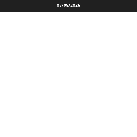
Salta
07/08/2026
al
contenuto