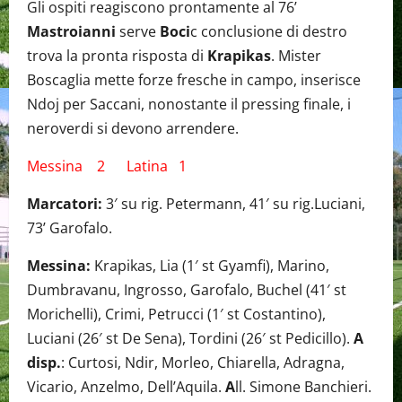
Gli ospiti reagiscono prontamente al 76’
Mastroianni
serve
Boci
c conclusione di destro
trova la pronta risposta di
Krapikas
. Mister
Boscaglia mette forze fresche in campo, inserisce
Ndoj per Saccani, nonostante il pressing finale, i
neroverdi si devono arrendere.
Messina 2 Latina 1
Marcatori:
3′ su rig. Petermann, 41′ su rig.Luciani,
73’ Garofalo.
Messina:
Krapikas, Lia (1′ st Gyamfi), Marino,
Dumbravanu, Ingrosso, Garofalo, Buchel (41′ st
Morichelli), Crimi, Petrucci (1′ st Costantino),
Luciani (26′ st De Sena), Tordini (26′ st Pedicillo).
A
disp.
: Curtosi, Ndir, Morleo, Chiarella, Adragna,
Vicario, Anzelmo, Dell’Aquila.
A
ll. Simone Banchieri.