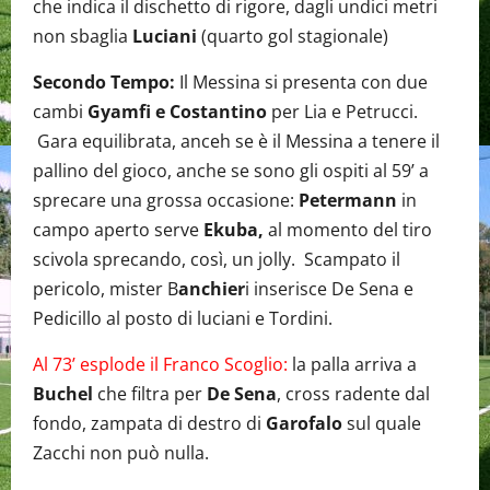
che indica il dischetto di rigore, dagli undici metri
non sbaglia
Luciani
(quarto gol stagionale)
Secondo Tempo:
Il Messina si presenta con due
cambi
Gyamfi e Costantino
per Lia e Petrucci.
Gara equilibrata, anceh se è il Messina a tenere il
pallino del gioco, anche se sono gli ospiti al 59’ a
sprecare una grossa occasione:
Petermann
in
campo aperto serve
Ekuba,
al momento del tiro
scivola sprecando, così, un jolly. Scampato il
pericolo, mister B
anchier
i inserisce De Sena e
Pedicillo al posto di luciani e Tordini.
Al 73’ esplode il Franco Scoglio:
la palla arriva a
Buchel
che filtra per
De Sena
, cross radente dal
fondo, zampata di destro di
Garofalo
sul quale
Zacchi non può nulla.