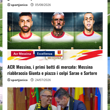
n
sportjonico
05/08/2026
Acr Messina
Eccellenza
ACR Messina, i primi botti di mercato: Messina
riabbraccia Giunta e piazza i colpi Sarao e Sartore
sportjonico
24/07/2026