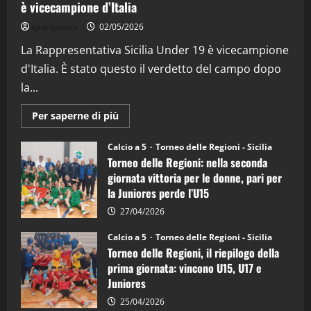
è vicecampione d’Italia
"SportEmpire" in Podcast
“SportEmpire” in Podcast: 26^ Puntata
sportjonico
02/05/2026
(Martedi 07 Aprile 2026)
La Rappresentativa Sicilia Under 19 è vicecampione
08/04/2026
5
d'Italia. È stato questo il verdetto del campo dopo
la...
Maggiori
Per saperne di più
informazioni
su
Torneo
Calcio a 5
Torneo delle Regioni - Sicilia
delle
Torneo delle Regioni: nella seconda
Regioni
di
giornata vittoria per le donne, pari per
calcio
la Juniores perde l’U15
a
5:
la
27/04/2026
Sicilia
Juniores
Calcio a 5
Torneo delle Regioni - Sicilia
è
Torneo delle Regioni, il riepilogo della
vicecampione
d’Italia
prima giornata: vincono U15, U17 e
Juniores
25/04/2026