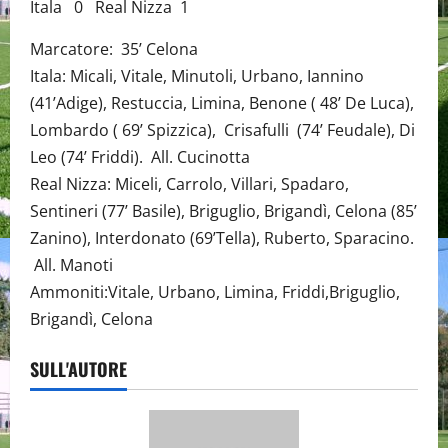
Itala 0 Real Nizza 1
Marcatore: 35’ Celona
Itala: Micali, Vitale, Minutoli, Urbano, Iannino
(41’Adige), Restuccia, Limina, Benone ( 48’ De Luca),
Lombardo ( 69’ Spizzica), Crisafulli (74’ Feudale), Di
Leo (74’ Friddi). All. Cucinotta
Real Nizza: Miceli, Carrolo, Villari, Spadaro,
Sentineri (77’ Basile), Briguglio, Brigandì, Celona (85’
Zanino), Interdonato (69’Tella), Ruberto, Sparacino.
All. Manoti
Ammoniti:Vitale, Urbano, Limina, Friddi,Briguglio,
Brigandì, Celona
SULL'AUTORE