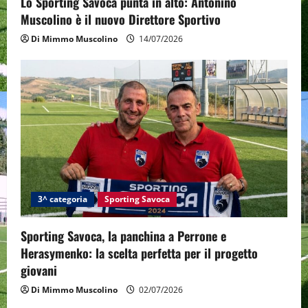
o
Lo Sporting Savoca punta in alto: Antonino
Muscolino è il nuovo Direttore Sportivo
n
Di Mimmo Muscolino
14/07/2026
3^ categoria
Sporting Savoca
Sporting Savoca, la panchina a Perrone e
Herasymenko: la scelta perfetta per il progetto
giovani
Di Mimmo Muscolino
02/07/2026