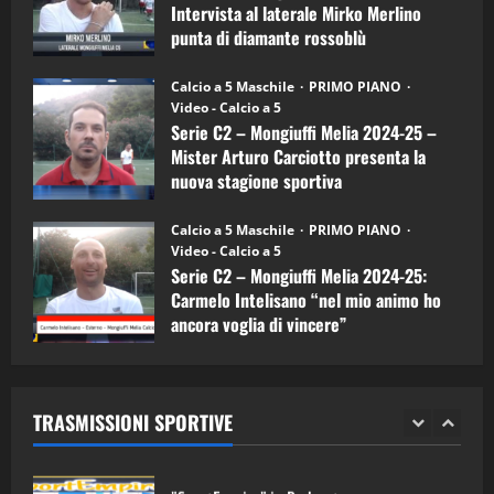
4
Intervista al laterale Mirko Merlino
Arturo
Carciotto
punta di diamante rossoblù
(Mongiuffi
Melia)
"SportEmpire" in Podcast
26/09/2024
“SportEmpire” in Podcast: 26^ Puntata
Calcio a 5 Maschile
PRIMO PIANO
(Martedi 07 Aprile 2026)
Video - Calcio a 5
Serie C2 – Mongiuffi Melia 2024-25 –
08/04/2026
5
Mister Arturo Carciotto presenta la
nuova stagione sportiva
"SportEmpire" in Podcast
11/09/2024
“SportEmpire” in Podcast: 30^ Puntata
Calcio a 5 Maschile
PRIMO PIANO
(Martedi 05 Maggio 2026)
Video - Calcio a 5
Serie C2 – Mongiuffi Melia 2024-25:
08/05/2026
1
Carmelo Intelisano “nel mio animo ho
ancora voglia di vincere”
"SportEmpire" in Podcast
Sport News
05/09/2024
“SportEmpire” in Podcast: 29^ Puntata
(Martedi 28 Aprile 2026)
TRASMISSIONI SPORTIVE
28/04/2026
2
"SportEmpire" in Podcast