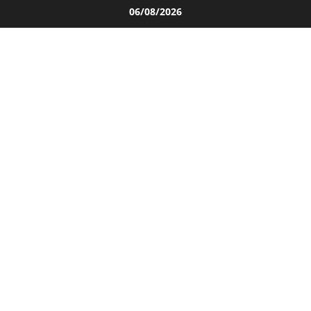
Salta
06/08/2026
al
contenuto