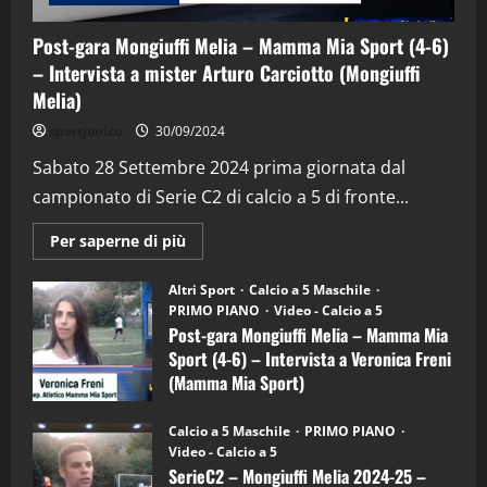
Post-gara Mongiuffi Melia – Mamma Mia Sport (4-6)
– Intervista a mister Arturo Carciotto (Mongiuffi
Melia)
"SportEmpire" in Podcast
Sport News
sportjonico
30/09/2024
“SportEmpire” in Podcast: 29^ Puntata
(Martedi 28 Aprile 2026)
Sabato 28 Settembre 2024 prima giornata dal
campionato di Serie C2 di calcio a 5 di fronte...
28/04/2026
2
Maggiori
Per saperne di più
informazioni
"SportEmpire" in Podcast
su
“SportEmpire” in Podcast: 28^ Puntata
Post-
Altri Sport
Calcio a 5 Maschile
gara
(Martedi 21 Aprile 2026)
PRIMO PIANO
Video - Calcio a 5
Mongiuffi
Melia
Post-gara Mongiuffi Melia – Mamma Mia
21/04/2026
–
3
Sport (4-6) – Intervista a Veronica Freni
Mamma
Mia
(Mamma Mia Sport)
Sport
"SportEmpire" in Podcast
Sport News
(4-
30/09/2024
6)
“SportEmpire” in Podcast: 27^ Puntata
Calcio a 5 Maschile
PRIMO PIANO
–
(Martedi 14 Aprile 2026)
Video - Calcio a 5
Intervista
a
SerieC2 – Mongiuffi Melia 2024-25 –
15/04/2026
mister