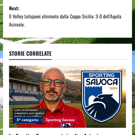
s
Next:
Il Volley Letojanni eliminato dalla Coppa Sicilia: 3-0 dell’Aquila
t
Acireale.
n
a
STORIE CORRELATE
v
i
g
a
t
i
3^ categoria
Sporting Savoca