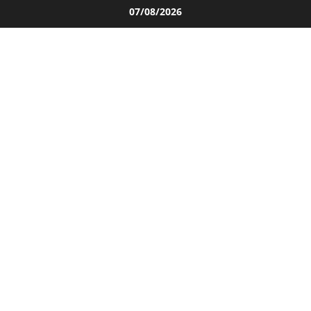
Salta
07/08/2026
al
contenuto