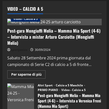
VIDEO – CALCIO A 5
Altri Sport
Calcio a 5 Maschile
PRIMO PIANO
Video - Calcio a 5
Post-gara Mongiuffi Melia – Mamma Mia Sport (4-6)
– Intervista a mister Arturo Carciotto (Mongiuffi
Melia)
"SportEmpire" in Podcast
Sport News
sportjonico
30/09/2024
“SportEmpire” in Podcast: 29^ Puntata
(Martedi 28 Aprile 2026)
Sabato 28 Settembre 2024 prima giornata dal
campionato di Serie C2 di calcio a 5 di fronte...
28/04/2026
2
Maggiori
Per saperne di più
informazioni
"SportEmpire" in Podcast
su
“SportEmpire” in Podcast: 28^ Puntata
Post-
Altri Sport
Calcio a 5 Maschile
gara
(Martedi 21 Aprile 2026)
PRIMO PIANO
Video - Calcio a 5
Mongiuffi
Melia
Post-gara Mongiuffi Melia – Mamma Mia
21/04/2026
–
3
Sport (4-6) – Intervista a Veronica Freni
Mamma
Mia
(Mamma Mia Sport)
Sport