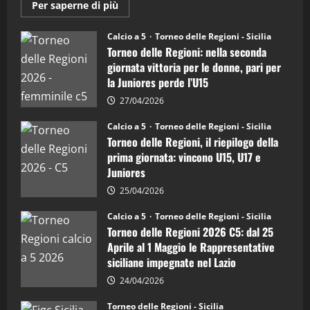
(Martedi 14 Aprile 2026)
Maggiori
Per saperne di più
informazioni
15/04/2026
su
4
Torneo
Calcio a 5
Torneo delle Regioni - Sicilia
delle
Torneo delle Regioni: nella seconda
Regioni
di
"SportEmpire" in Podcast
giornata vittoria per le donne, pari per
calcio
“SportEmpire” in Podcast: 26^ Puntata
la Juniores perde l’U15
a
5:
(Martedi 07 Aprile 2026)
la
27/04/2026
Sicilia
08/04/2026
5
Juniores
Calcio a 5
Torneo delle Regioni - Sicilia
è
Torneo delle Regioni, il riepilogo della
vicecampione
d’Italia
prima giornata: vincono U15, U17 e
Juniores
25/04/2026
Calcio a 5
Torneo delle Regioni - Sicilia
Torneo delle Regioni 2026 C5: dal 25
Aprile al 1 Maggio le Rappresentative
siciliane impegnate nel Lazio
24/04/2026
Torneo delle Regioni - Sicilia