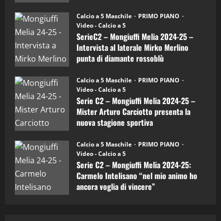
"SportEmpire" in Podcast
Sport News
(4-
30/09/2024
6)
“SportEmpire” in Podcast: 27^ Puntata
Calcio a 5 Maschile
PRIMO PIANO
–
(Martedi 14 Aprile 2026)
Video - Calcio a 5
Intervista
a
SerieC2 – Mongiuffi Melia 2024-25 –
15/04/2026
mister
4
Intervista al laterale Mirko Merlino
Arturo
Carciotto
punta di diamante rossoblù
(Mongiuffi
Melia)
"SportEmpire" in Podcast
26/09/2024
“SportEmpire” in Podcast: 26^ Puntata
Calcio a 5 Maschile
PRIMO PIANO
(Martedi 07 Aprile 2026)
Video - Calcio a 5
Serie C2 – Mongiuffi Melia 2024-25 –
08/04/2026
5
Mister Arturo Carciotto presenta la
nuova stagione sportiva
"SportEmpire" in Podcast
11/09/2024
“SportEmpire” in Podcast: 30^ Puntata
Calcio a 5 Maschile
PRIMO PIANO
(Martedi 05 Maggio 2026)
Video - Calcio a 5
Serie C2 – Mongiuffi Melia 2024-25:
08/05/2026
1
Carmelo Intelisano “nel mio animo ho
ancora voglia di vincere”
"SportEmpire" in Podcast
Sport News
05/09/2024
“SportEmpire” in Podcast: 29^ Puntata
(Martedi 28 Aprile 2026)