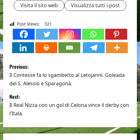
Visita il sito web
Visualizza tutti i post
Post Views:
321
P
Previous:
o
Il Contesse fa lo sgambetto al Letojanni. Goleada
del S. Alessio e Sparagonà.
s
Next:
t
Il Real Nizza con un gol di Celona vince il derby con
n
l’Itala.
a