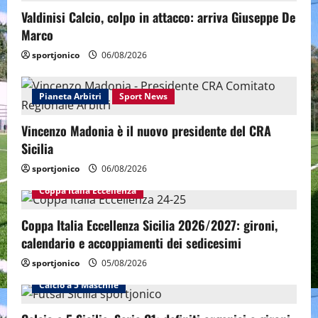
Valdinisi Calcio, colpo in attacco: arriva Giuseppe De
Marco
sportjonico
06/08/2026
Pianeta Arbitri
Sport News
Vincenzo Madonia è il nuovo presidente del CRA
Sicilia
sportjonico
06/08/2026
Coppa Italia Eccellenza
Coppa Italia Eccellenza Sicilia 2026/2027: gironi,
calendario e accoppiamenti dei sedicesimi
sportjonico
05/08/2026
Calcio a 5 Maschile