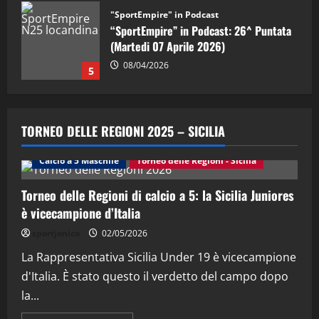
"SportEmpire" in Podcast
“SportEmpire” in Podcast: 30^ Puntata
(Martedi 05 Maggio 2026)
08/05/2026
1
"SportEmpire" in Podcast
Sport News
“SportEmpire” in Podcast: 29^ Puntata
TORNEO DELLE REGIONI 2025 – SICILIA
(Martedi 28 Aprile 2026)
28/04/2026
Calcio a 5 Maschile
Torneo delle Regioni - Sicilia
2
Torneo delle Regioni di calcio a 5: la Sicilia Juniores
"SportEmpire" in Podcast
è vicecampione d’Italia
“SportEmpire” in Podcast: 28^ Puntata
(Martedi 21 Aprile 2026)
sportjonico
02/05/2026
21/04/2026
La Rappresentativa Sicilia Under 19 è vicecampione
3
d'Italia. È stato questo il verdetto del campo dopo
"SportEmpire" in Podcast
Sport News
la...
“SportEmpire” in Podcast: 27^ Puntata