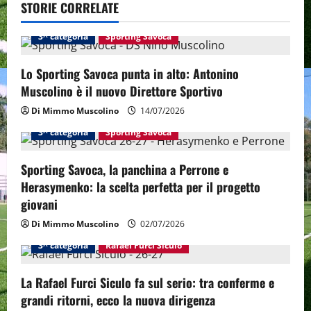
v
STORIE CORRELATE
i
3^ categoria
Sporting Savoca
g
Lo Sporting Savoca punta in alto: Antonino
a
Muscolino è il nuovo Direttore Sportivo
Di Mimmo Muscolino
14/07/2026
t
3^ categoria
Sporting Savoca
i
Sporting Savoca, la panchina a Perrone e
o
Herasymenko: la scelta perfetta per il progetto
n
giovani
Di Mimmo Muscolino
02/07/2026
3^ categoria
Rafael Furci Siculo
La Rafael Furci Siculo fa sul serio: tra conferme e
grandi ritorni, ecco la nuova dirigenza