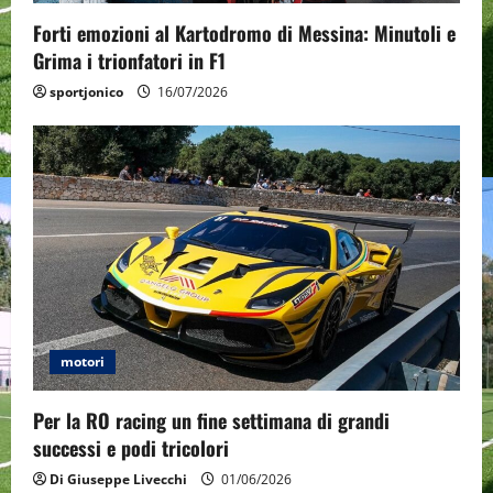
o
Forti emozioni al Kartodromo di Messina: Minutoli e
n
Grima i trionfatori in F1
sportjonico
16/07/2026
motori
Per la RO racing un fine settimana di grandi
successi e podi tricolori
Di Giuseppe Livecchi
01/06/2026