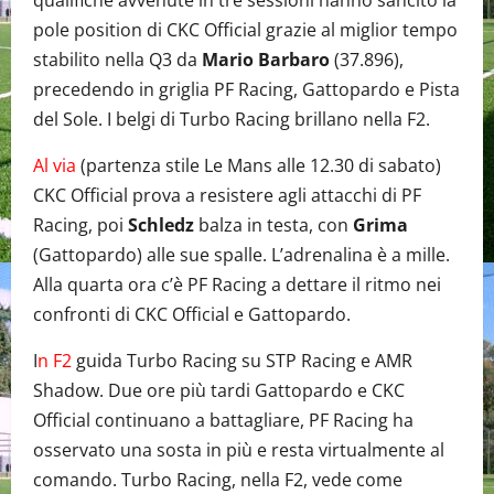
qualifiche avvenute in tre sessioni hanno sancito la
pole position di CKC Official grazie al miglior tempo
stabilito nella Q3 da
Mario Barbaro
(37.896),
precedendo in griglia PF Racing, Gattopardo e Pista
del Sole. I belgi di Turbo Racing brillano nella F2.
Al via
(partenza stile Le Mans alle 12.30 di sabato)
CKC Official prova a resistere agli attacchi di PF
Racing, poi
Schledz
balza in testa, con
Grima
(Gattopardo) alle sue spalle. L’adrenalina è a mille.
Alla quarta ora c’è PF Racing a dettare il ritmo nei
confronti di CKC Official e Gattopardo.
I
n F2
guida Turbo Racing su STP Racing e AMR
Shadow. Due ore più tardi Gattopardo e CKC
Official continuano a battagliare, PF Racing ha
osservato una sosta in più e resta virtualmente al
comando. Turbo Racing, nella F2, vede come