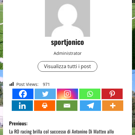
sportjonico
Administrator
Visualizza tutti i post
Post Views:
971
P
Previous:
o
La RO racing brilla col successo di Antonino Di Matteo allo