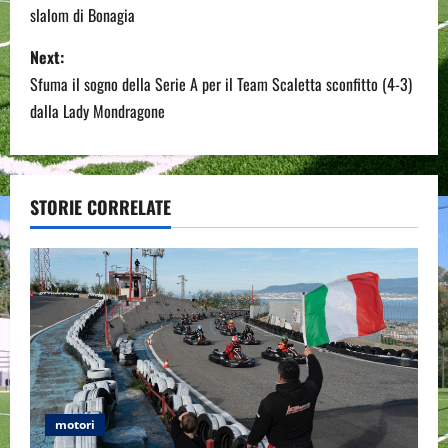
slalom di Bonagia
s
Next:
t
Sfuma il sogno della Serie A per il Team Scaletta sconfitto (4-3)
n
dalla Lady Mondragone
a
v
STORIE CORRELATE
i
g
a
t
i
motori