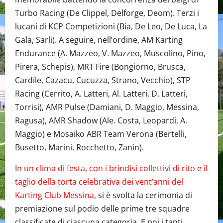
Turbo Racing (De Clippel, Delforge, Deom). Terzi i
lucani di KCP Competizioni (Bia, De Leo, De Luca, La
Gala, Sarli). A seguire, nell’ordine, AM Karting
Endurance (A. Mazzeo, V. Mazzeo, Muscolino, Pino,
Pirera, Schepis), MRT Fire (Bongiorno, Brusca,
Cardile, Cazacu, Cucuzza, Strano, Vecchio), STP
Racing (Cerrito, A. Latteri, Al. Latteri, D. Latteri,
Torrisi), AMR Pulse (Damiani, D. Maggio, Messina,
Ragusa), AMR Shadow (Ale. Costa, Leopardi, A.
Maggio) e Mosaiko ABR Team Verona (Bertelli,
Busetto, Marini, Rocchetto, Zanin).
I
n un clima di festa, con i brindisi collettivi di rito e il
taglio della torta celebrativa dei vent’anni del
Karting Club Messina,
si è svolta la cerimonia di
premiazione sul podio delle prime tre squadre
classificate di ciascuna categoria. E poi i tanti