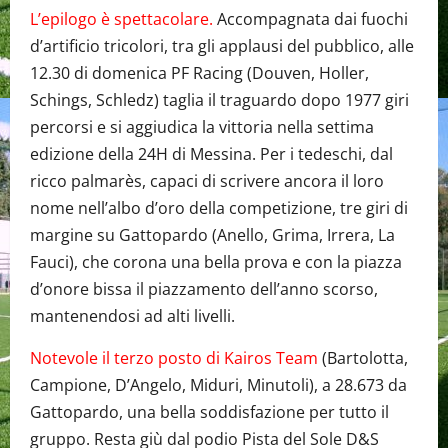
L’epilogo è spettacolare.
Accompagnata dai fuochi
d’artificio tricolori, tra gli applausi del pubblico, alle
12.30 di domenica PF Racing (Douven, Holler,
Schings, Schledz) taglia il traguardo dopo 1977 giri
percorsi e si aggiudica la vittoria nella settima
edizione della 24H di Messina. Per i tedeschi, dal
ricco palmarès, capaci di scrivere ancora il loro
nome nell’albo d’oro della competizione, tre giri di
margine su Gattopardo (Anello, Grima, Irrera, La
Fauci), che corona una bella prova e con la piazza
d’onore bissa il piazzamento dell’anno scorso,
mantenendosi ad alti livelli.
Notevole il terzo posto di Kairos Team
(Bartolotta,
Campione, D’Angelo, Miduri, Minutoli), a 28.673 da
Gattopardo, una bella soddisfazione per tutto il
gruppo. Resta giù dal podio Pista del Sole D&S