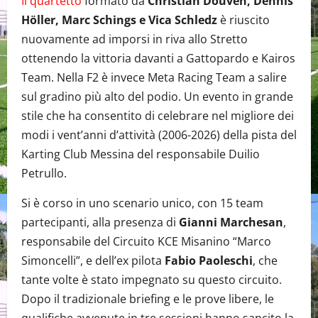
Il quartetto
formato da
Christian Douven, Dennis
Höller, Marc Schings e Vica Schledz
è riuscito
nuovamente ad imporsi in riva allo Stretto
ottenendo la vittoria davanti a Gattopardo e Kairos
Team. Nella F2 è invece Meta Racing Team a salire
sul gradino più alto del podio. Un evento in grande
stile che ha consentito di celebrare nel migliore dei
modi i vent’anni d’attività (2006-2026) della pista del
Karting Club Messina del responsabile Duilio
Petrullo.
Si è corso in uno scenario unico, con 15 team
partecipanti, alla presenza di
Gianni Marchesan
,
responsabile del Circuito KCE Misanino “Marco
Simoncelli”, e dell’ex pilota
Fabio Paoleschi
, che
tante volte è stato impegnato su questo circuito.
Dopo il tradizionale briefing e le prove libere, le