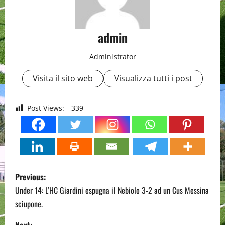
admin
Administrator
Visita il sito web
Visualizza tutti i post
Post Views:
339
P
Previous:
o
Under 14: L’HC Giardini espugna il Nebiolo 3-2 ad un Cus Messina
sciupone.
s
Next: