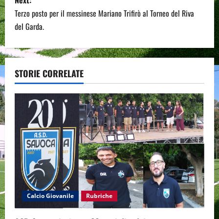
t
Terzo posto per il messinese Mariano Trifirò al Torneo del Riva
n
del Garda.
a
v
STORIE CORRELATE
i
g
a
t
i
o
Calcio Giovanile
Rubriche
n