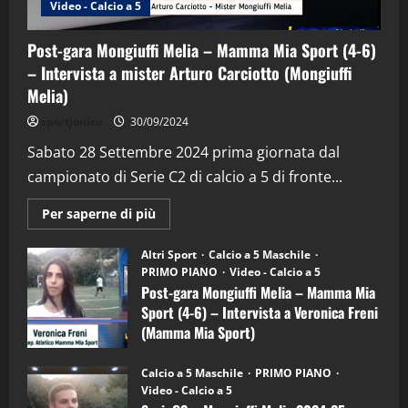
Video - Calcio a 5
Post-gara Mongiuffi Melia – Mamma Mia Sport (4-6)
– Intervista a mister Arturo Carciotto (Mongiuffi
Melia)
"SportEmpire" in Podcast
Sport News
sportjonico
30/09/2024
“SportEmpire” in Podcast: 29^ Puntata
(Martedi 28 Aprile 2026)
Sabato 28 Settembre 2024 prima giornata dal
campionato di Serie C2 di calcio a 5 di fronte...
28/04/2026
2
Maggiori
Per saperne di più
informazioni
"SportEmpire" in Podcast
su
“SportEmpire” in Podcast: 28^ Puntata
Post-
Altri Sport
Calcio a 5 Maschile
gara
(Martedi 21 Aprile 2026)
PRIMO PIANO
Video - Calcio a 5
Mongiuffi
Melia
Post-gara Mongiuffi Melia – Mamma Mia
21/04/2026
–
3
Sport (4-6) – Intervista a Veronica Freni
Mamma
Mia
(Mamma Mia Sport)
Sport
"SportEmpire" in Podcast
Sport News
(4-
30/09/2024
6)
“SportEmpire” in Podcast: 27^ Puntata
Calcio a 5 Maschile
PRIMO PIANO
–
(Martedi 14 Aprile 2026)
Video - Calcio a 5
Intervista
a