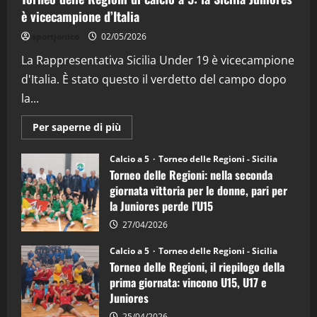
è vicecampione d’Italia
"SportEmpire" in Podcast
“SportEmpire” in Podcast: 26^ Puntata
sportjonico
02/05/2026
(Martedi 07 Aprile 2026)
La Rappresentativa Sicilia Under 19 è vicecampione
08/04/2026
5
d'Italia. È stato questo il verdetto del campo dopo
la...
Maggiori
Per saperne di più
informazioni
su
Torneo
Calcio a 5
Torneo delle Regioni - Sicilia
delle
Torneo delle Regioni: nella seconda
Regioni
di
giornata vittoria per le donne, pari per
calcio
la Juniores perde l’U15
a
5:
la
27/04/2026
Sicilia
Juniores
Calcio a 5
Torneo delle Regioni - Sicilia
è
Torneo delle Regioni, il riepilogo della
vicecampione
d’Italia
prima giornata: vincono U15, U17 e
Juniores
25/04/2026