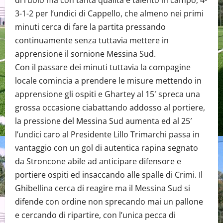
di ruolo ma con tanta qualità e talento in campo, 4-
3-1-2 per l’undici di Cappello, che almeno nei primi
minuti cerca di fare la partita pressando
continuamente senza tuttavia mettere in
apprensione il sornione Messina Sud.
Con il passare dei minuti tuttavia la compagine
locale comincia a prendere le misure mettendo in
apprensione gli ospiti e Ghartey al 15′ spreca una
grossa occasione ciabattando addosso al portiere,
la pressione del Messina Sud aumenta ed al 25′
l’undici caro al Presidente Lillo Trimarchi passa in
vantaggio con un gol di autentica rapina segnato
da Stroncone abile ad anticipare difensore e
portiere ospiti ed insaccando alle spalle di Crimi. Il
Ghibellina cerca di reagire ma il Messina Sud si
difende con ordine non sprecando mai un pallone
e cercando di ripartire, con l’unica pecca di