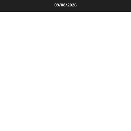
Salta
09/08/2026
al
contenuto