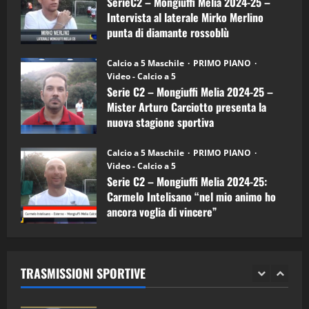
SerieC2 – Mongiuffi Melia 2024-25 –
15/04/2026
mister
4
Intervista al laterale Mirko Merlino
Arturo
Carciotto
punta di diamante rossoblù
(Mongiuffi
Melia)
"SportEmpire" in Podcast
26/09/2024
“SportEmpire” in Podcast: 26^ Puntata
Calcio a 5 Maschile
PRIMO PIANO
(Martedi 07 Aprile 2026)
Video - Calcio a 5
Serie C2 – Mongiuffi Melia 2024-25 –
08/04/2026
5
Mister Arturo Carciotto presenta la
nuova stagione sportiva
"SportEmpire" in Podcast
11/09/2024
“SportEmpire” in Podcast: 30^ Puntata
Calcio a 5 Maschile
PRIMO PIANO
(Martedi 05 Maggio 2026)
Video - Calcio a 5
Serie C2 – Mongiuffi Melia 2024-25:
08/05/2026
1
Carmelo Intelisano “nel mio animo ho
ancora voglia di vincere”
"SportEmpire" in Podcast
Sport News
05/09/2024
“SportEmpire” in Podcast: 29^ Puntata
(Martedi 28 Aprile 2026)
TRASMISSIONI SPORTIVE
28/04/2026
2