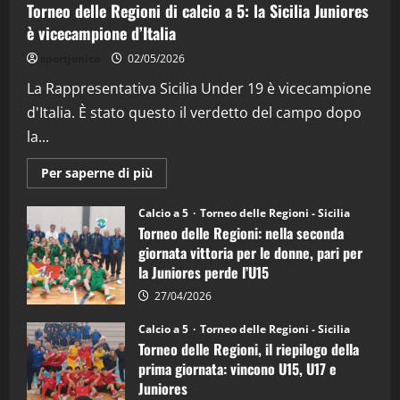
Torneo delle Regioni di calcio a 5: la Sicilia Juniores
è vicecampione d’Italia
"SportEmpire" in Podcast
“SportEmpire” in Podcast: 26^ Puntata
sportjonico
02/05/2026
(Martedi 07 Aprile 2026)
La Rappresentativa Sicilia Under 19 è vicecampione
08/04/2026
5
d'Italia. È stato questo il verdetto del campo dopo
la...
Maggiori
Per saperne di più
informazioni
su
Torneo
Calcio a 5
Torneo delle Regioni - Sicilia
delle
Torneo delle Regioni: nella seconda
Regioni
di
giornata vittoria per le donne, pari per
calcio
la Juniores perde l’U15
a
5:
la
27/04/2026
Sicilia
Juniores
Calcio a 5
Torneo delle Regioni - Sicilia
è
Torneo delle Regioni, il riepilogo della
vicecampione
d’Italia
prima giornata: vincono U15, U17 e
Juniores