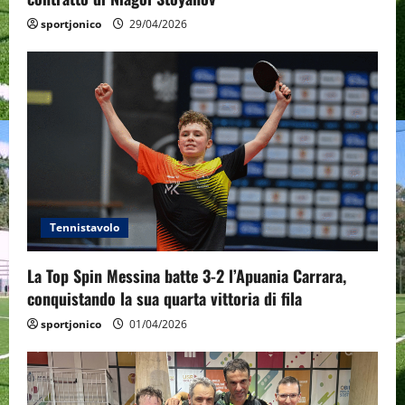
n
sportjonico
29/04/2026
Tennistavolo
La Top Spin Messina batte 3-2 l’Apuania Carrara,
conquistando la sua quarta vittoria di fila
sportjonico
01/04/2026