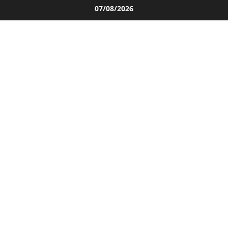
Salta
07/08/2026
al
contenuto