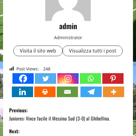
admin
Administrator
Visita il sito web
Visualizza tutti i post
Post Views:
248
P
Previous:
o
Juniores: Vince facile il Messina Sud (3-0) al Ghibellina.
s
Next: