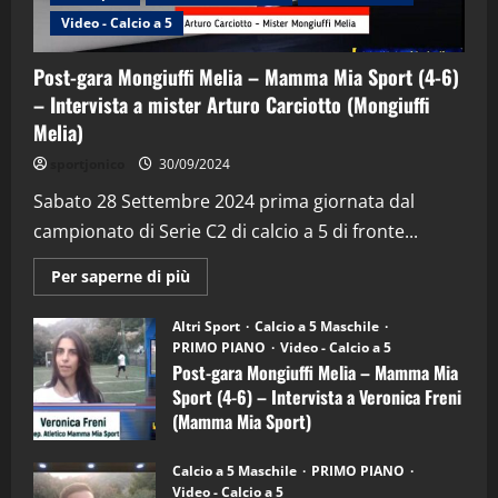
Video - Calcio a 5
Post-gara Mongiuffi Melia – Mamma Mia Sport (4-6)
– Intervista a mister Arturo Carciotto (Mongiuffi
Melia)
"SportEmpire" in Podcast
Sport News
sportjonico
30/09/2024
“SportEmpire” in Podcast: 29^ Puntata
(Martedi 28 Aprile 2026)
Sabato 28 Settembre 2024 prima giornata dal
campionato di Serie C2 di calcio a 5 di fronte...
28/04/2026
2
Maggiori
Per saperne di più
informazioni
"SportEmpire" in Podcast
su
“SportEmpire” in Podcast: 28^ Puntata
Post-
Altri Sport
Calcio a 5 Maschile
gara
(Martedi 21 Aprile 2026)
PRIMO PIANO
Video - Calcio a 5
Mongiuffi
Melia
Post-gara Mongiuffi Melia – Mamma Mia
21/04/2026
–
3
Sport (4-6) – Intervista a Veronica Freni
Mamma
Mia
(Mamma Mia Sport)
Sport
"SportEmpire" in Podcast
Sport News
(4-
30/09/2024
6)
“SportEmpire” in Podcast: 27^ Puntata
Calcio a 5 Maschile
PRIMO PIANO
–
(Martedi 14 Aprile 2026)
Video - Calcio a 5
Intervista