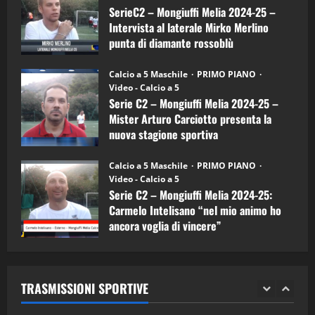
a
SerieC2 – Mongiuffi Melia 2024-25 –
15/04/2026
mister
4
Intervista al laterale Mirko Merlino
Arturo
Carciotto
punta di diamante rossoblù
(Mongiuffi
Melia)
"SportEmpire" in Podcast
26/09/2024
“SportEmpire” in Podcast: 26^ Puntata
Calcio a 5 Maschile
PRIMO PIANO
(Martedi 07 Aprile 2026)
Video - Calcio a 5
Serie C2 – Mongiuffi Melia 2024-25 –
08/04/2026
5
Mister Arturo Carciotto presenta la
nuova stagione sportiva
"SportEmpire" in Podcast
11/09/2024
“SportEmpire” in Podcast: 30^ Puntata
Calcio a 5 Maschile
PRIMO PIANO
(Martedi 05 Maggio 2026)
Video - Calcio a 5
Serie C2 – Mongiuffi Melia 2024-25:
08/05/2026
1
Carmelo Intelisano “nel mio animo ho
ancora voglia di vincere”
"SportEmpire" in Podcast
Sport News
05/09/2024
“SportEmpire” in Podcast: 29^ Puntata
(Martedi 28 Aprile 2026)
TRASMISSIONI SPORTIVE
28/04/2026
2