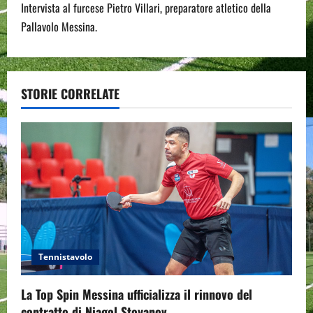
Intervista al furcese Pietro Villari, preparatore atletico della
t
Pallavolo Messina.
n
a
STORIE CORRELATE
v
i
g
a
t
i
Tennistavolo
o
La Top Spin Messina ufficializza il rinnovo del
contratto di Niagol Stoyanov