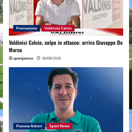
Promozione
Valdinisi Calcio
Valdinisi Calcio, colpo in attacco: arriva Giuseppe De
Marco
sportjonico
06/08/2026
Pianeta Arbitri
Sport News