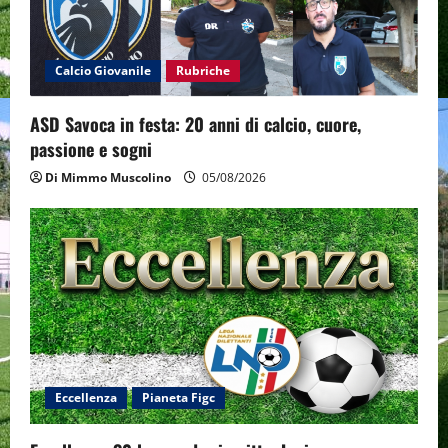
i
o
Calcio Giovanile
Rubriche
n
ASD Savoca in festa: 20 anni di calcio, cuore,
passione e sogni
Di Mimmo Muscolino
05/08/2026
Eccellenza
Pianeta Figc