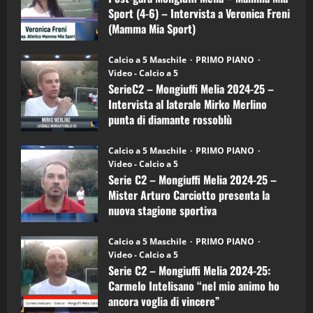
–
3
Sport (4-6) – Intervista a Veronica Freni
Mamma
Mia
(Mamma Mia Sport)
Sport
"SportEmpire" in Podcast
Sport News
(4-
30/09/2024
6)
“SportEmpire” in Podcast: 27^ Puntata
Calcio a 5 Maschile
PRIMO PIANO
–
(Martedi 14 Aprile 2026)
Video - Calcio a 5
Intervista
a
SerieC2 – Mongiuffi Melia 2024-25 –
15/04/2026
mister
4
Intervista al laterale Mirko Merlino
Arturo
Carciotto
punta di diamante rossoblù
(Mongiuffi
Melia)
"SportEmpire" in Podcast
26/09/2024
“SportEmpire” in Podcast: 26^ Puntata
Calcio a 5 Maschile
PRIMO PIANO
(Martedi 07 Aprile 2026)
Video - Calcio a 5
Serie C2 – Mongiuffi Melia 2024-25 –
08/04/2026
5
Mister Arturo Carciotto presenta la
nuova stagione sportiva
"SportEmpire" in Podcast
11/09/2024
“SportEmpire” in Podcast: 30^ Puntata
Calcio a 5 Maschile
PRIMO PIANO
(Martedi 05 Maggio 2026)
Video - Calcio a 5
Serie C2 – Mongiuffi Melia 2024-25:
08/05/2026
1
Carmelo Intelisano “nel mio animo ho
ancora voglia di vincere”