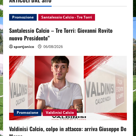
ARTICOLI DAL SITO
Promozione
Santalessio Calcio - Tre Torri
Santalessio Calcio – Tre Torri: Giovanni Rovito
nuovo Presidente”
sportjonico
06/08/2026
Promozione
Valdinisi Calcio
Valdinisi Calcio, colpo in attacco: arriva Giuseppe De