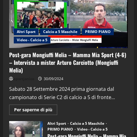
Altri Sport
Calcio a 5 Maschile
PRIMO PIANO
Video - Calcio a 5
Post-gara Mongiuffi Melia – Mamma Mia Sport (4-6)
– Intervista a mister Arturo Carciotto (Mongiuffi
Melia)
"SportEmpire" in Podcast
Sport News
sportjonico
30/09/2024
“SportEmpire” in Podcast: 29^ Puntata
(Martedi 28 Aprile 2026)
Sabato 28 Settembre 2024 prima giornata dal
campionato di Serie C2 di calcio a 5 di fronte...
28/04/2026
2
Maggiori
Per saperne di più
informazioni
"SportEmpire" in Podcast
su
“SportEmpire” in Podcast: 28^ Puntata
Post-
Altri Sport
Calcio a 5 Maschile
gara
(Martedi 21 Aprile 2026)
PRIMO PIANO
Video - Calcio a 5
Mongiuffi
Melia
Post-gara Mongiuffi Melia – Mamma Mia
21/04/2026