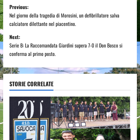
P
Previous:
o
Nel giorno della tragedia di Morosini, un defibrillatore salva
calciatore dilettante nel piacentino.
s
Next:
t
Serie B: La Raccomandata Giardini supera 7-0 il Don Bosco si
n
conferma al primo posto.
a
v
STORIE CORRELATE
i
g
a
t