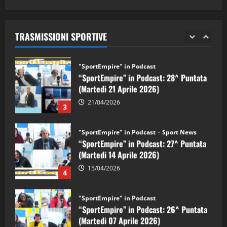
"SportEmpire" in Podcast
Sport News
05/09/2024
“SportEmpire” in Podcast: 29^ Puntata
(Martedi 28 Aprile 2026)
TRASMISSIONI SPORTIVE
28/04/2026
2
"SportEmpire" in Podcast
“SportEmpire” in Podcast: 28^ Puntata
(Martedi 21 Aprile 2026)
21/04/2026
3
"SportEmpire" in Podcast
Sport News
“SportEmpire” in Podcast: 27^ Puntata
(Martedi 14 Aprile 2026)
15/04/2026
4
"SportEmpire" in Podcast
“SportEmpire” in Podcast: 26^ Puntata
(Martedi 07 Aprile 2026)