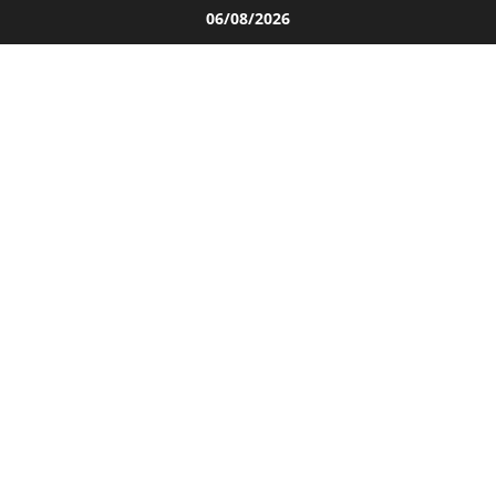
Salta
06/08/2026
al
contenuto