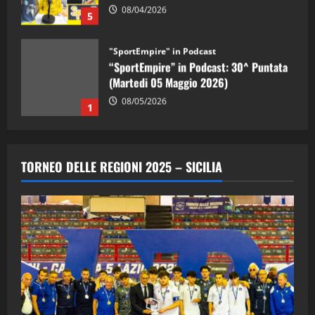
08/04/2026
5
"SportEmpire" in Podcast
“SportEmpire” in Podcast: 30^ Puntata
(Martedi 05 Maggio 2026)
08/05/2026
1
"SportEmpire" in Podcast
Sport News
“SportEmpire” in Podcast: 29^ Puntata
TORNEO DELLE REGIONI 2025 – SICILIA
(Martedi 28 Aprile 2026)
28/04/2026
2
"SportEmpire" in Podcast
“SportEmpire” in Podcast: 28^ Puntata
(Martedi 21 Aprile 2026)
21/04/2026
3