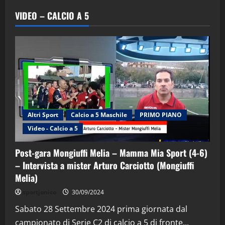
VIDEO – CALCIO A 5
Altri Sport
Calcio a 5 Maschile
PRIMO PIANO
Video - Calcio a 5
Post-gara Mongiuffi Melia – Mamma Mia Sport (4-6)
– Intervista a mister Arturo Carciotto (Mongiuffi
Melia)
"SportEmpire" in Podcast
Sport News
sportjonico
30/09/2024
“SportEmpire” in Podcast: 29^ Puntata
(Martedi 28 Aprile 2026)
Sabato 28 Settembre 2024 prima giornata dal
campionato di Serie C2 di calcio a 5 di fronte...
28/04/2026