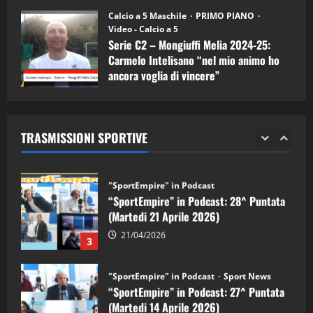
11/09/2024
“SportEmpire” in Podcast: 30^ Puntata
Calcio a 5 Maschile
PRIMO PIANO
(Martedi 05 Maggio 2026)
Video - Calcio a 5
Serie C2 – Mongiuffi Melia 2024-25:
08/05/2026
1
Carmelo Intelisano “nel mio animo ho
ancora voglia di vincere”
"SportEmpire" in Podcast
Sport News
05/09/2024
“SportEmpire” in Podcast: 29^ Puntata
(Martedi 28 Aprile 2026)
TRASMISSIONI SPORTIVE
28/04/2026
2
"SportEmpire" in Podcast
“SportEmpire” in Podcast: 28^ Puntata
(Martedi 21 Aprile 2026)
21/04/2026
3
"SportEmpire" in Podcast
Sport News
“SportEmpire” in Podcast: 27^ Puntata
(Martedi 14 Aprile 2026)