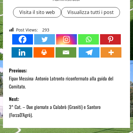
Visita il sito web
Visualizza tutti i post
Post Views:
293
P
Previous:
o
Fipav Messina: Antonio Lotronto riconfermato alla guida del
Comitato.
s
Next:
t
3^ Cat. – Due giornate a Calabrò (Graniti) e Santoro
n
(ForzaD’Agrò).
a