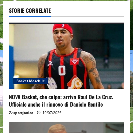
v
STORIE CORRELATE
i
g
a
t
i
o
Basket Maschile
n
NOVA Basket, che colpo: arriva Raul De La Cruz.
Ufficiale anche il rinnovo di Daniele Gentile
sportjonico
19/07/2026