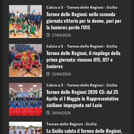
su
Torneo
Calcio a 5
Torneo delle Regioni - Sicilia
delle
Torneo delle Regioni: nella seconda
Regioni
di
giornata vittoria per le donne, pari per
calcio
la Juniores perde l’U15
a
5:
la
27/04/2026
Sicilia
Juniores
Calcio a 5
Torneo delle Regioni - Sicilia
è
Torneo delle Regioni, il riepilogo della
vicecampione
d’Italia
prima giornata: vincono U15, U17 e
Juniores
25/04/2026
Calcio a 5
Torneo delle Regioni - Sicilia
Torneo delle Regioni 2026 C5: dal 25
Aprile al 1 Maggio le Rappresentative
siciliane impegnate nel Lazio
24/04/2026
Torneo delle Regioni - Sicilia
La Sicilia saluta il Torneo delle Regioni,