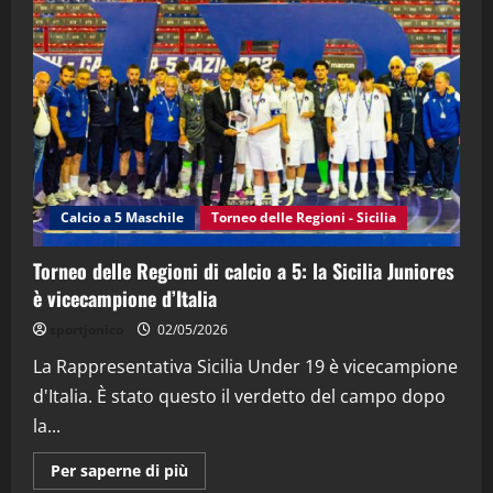
"SportEmpire" in Podcast
“SportEmpire” in Podcast: 28^ Puntata
(Martedi 21 Aprile 2026)
21/04/2026
3
"SportEmpire" in Podcast
Sport News
“SportEmpire” in Podcast: 27^ Puntata
(Martedi 14 Aprile 2026)
Calcio a 5 Maschile
Torneo delle Regioni - Sicilia
15/04/2026
4
Torneo delle Regioni di calcio a 5: la Sicilia Juniores
è vicecampione d’Italia
"SportEmpire" in Podcast
“SportEmpire” in Podcast: 26^ Puntata
sportjonico
02/05/2026
(Martedi 07 Aprile 2026)
La Rappresentativa Sicilia Under 19 è vicecampione
08/04/2026
5
d'Italia. È stato questo il verdetto del campo dopo
la...
Maggiori
Per saperne di più
informazioni