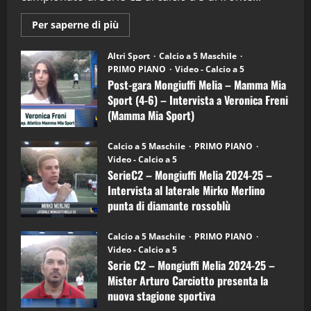
2
Maggiori
Per saperne di più
informazioni
"SportEmpire" in Podcast
su
“SportEmpire” in Podcast: 28^ Puntata
Post-
Altri Sport
Calcio a 5 Maschile
gara
(Martedi 21 Aprile 2026)
PRIMO PIANO
Video - Calcio a 5
Mongiuffi
Melia
Post-gara Mongiuffi Melia – Mamma Mia
21/04/2026
–
3
Sport (4-6) – Intervista a Veronica Freni
Mamma
Mia
(Mamma Mia Sport)
Sport
"SportEmpire" in Podcast
Sport News
(4-
30/09/2024
6)
“SportEmpire” in Podcast: 27^ Puntata
Calcio a 5 Maschile
PRIMO PIANO
–
(Martedi 14 Aprile 2026)
Video - Calcio a 5
Intervista
a
SerieC2 – Mongiuffi Melia 2024-25 –
15/04/2026
mister
4
Intervista al laterale Mirko Merlino
Arturo
Carciotto
punta di diamante rossoblù
(Mongiuffi
Melia)
"SportEmpire" in Podcast
26/09/2024
“SportEmpire” in Podcast: 26^ Puntata
Calcio a 5 Maschile
PRIMO PIANO
(Martedi 07 Aprile 2026)
Video - Calcio a 5
Serie C2 – Mongiuffi Melia 2024-25 –
08/04/2026
5
Mister Arturo Carciotto presenta la
nuova stagione sportiva
"SportEmpire" in Podcast