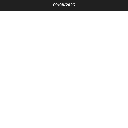
Salta
09/08/2026
al
contenuto