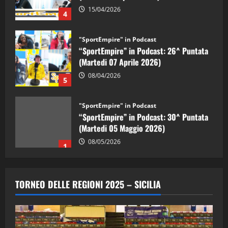
15/04/2026
4
"SportEmpire" in Podcast
“SportEmpire” in Podcast: 26^ Puntata
(Martedi 07 Aprile 2026)
08/04/2026
5
"SportEmpire" in Podcast
“SportEmpire” in Podcast: 30^ Puntata
(Martedi 05 Maggio 2026)
08/05/2026
1
"SportEmpire" in Podcast
Sport News
“SportEmpire” in Podcast: 29^ Puntata
TORNEO DELLE REGIONI 2025 – SICILIA
(Martedi 28 Aprile 2026)
28/04/2026
2