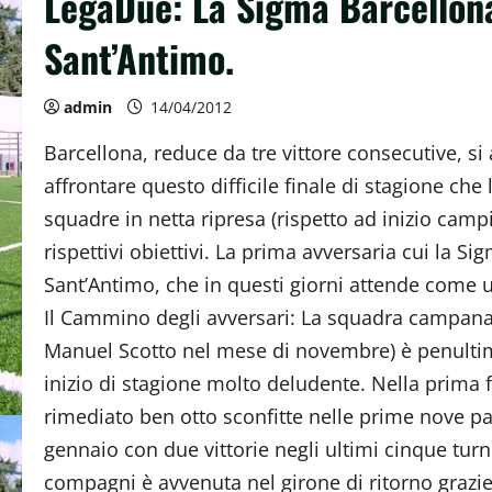
LegaDue: La Sigma Barcellona 
Sant’Antimo.
admin
14/04/2012
Barcellona, reduce da tre vittore consecutive, si
affrontare questo difficile finale di stagione ch
squadre in netta ripresa (rispetto ad inizio camp
rispettivi obiettivi. La prima avversaria cui la S
Sant’Antimo, che in questi giorni attende come
Il Cammino degli avversari: La squadra campana
Manuel Scotto nel mese di novembre) è penultima
inizio di stagione molto deludente. Nella prima 
rimediato ben otto sconfitte nelle prime nove pa
gennaio con due vittorie negli ultimi cinque turn
compagni è avvenuta nel girone di ritorno grazie al