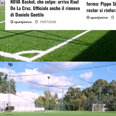
a
NOVA Basket, che colpo: arriva Raul
forma: Pippo Si
De La Cruz. Ufficiale anche il rinnovo
roster si rinfo
t
di Daniele Gentile
sportjonico
i
sportjonico
19/07/2026
o
n