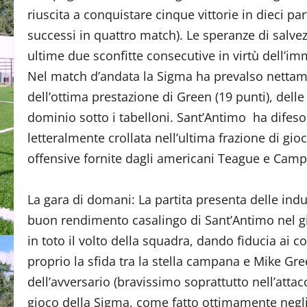
riuscita a conquistare cinque vittorie in dieci p
successi in quattro match). Le speranze di salve
ultime due sconfitte consecutive in virtù dell’im
Nel match d’andata la Sigma ha prevalso nettame
dell’ottima prestazione di Green (19 punti), dell
dominio sotto i tabelloni. Sant’Antimo ha difeso
letteralmente crollata nell’ultima frazione di gioc
offensive fornite dagli americani Teague e Camp
La gara di domani: La partita presenta delle ind
buon rendimento casalingo di Sant’Antimo nel gir
in toto il volto della squadra, dando fiducia ai 
proprio la sfida tra la stella campana e Mike Gre
dell’avversario (bravissimo soprattutto nell’attac
gioco della Sigma, come fatto ottimamente negli 