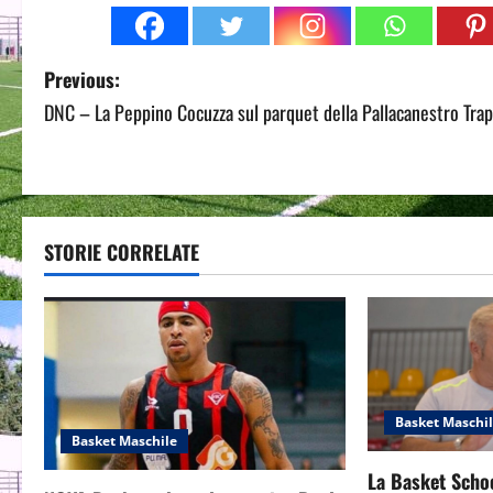
P
Previous:
DNC – La Peppino Cocuzza sul parquet della Pallacanestro Trap
o
s
t
STORIE CORRELATE
n
a
v
i
Basket Maschi
g
Basket Maschile
La Basket Scho