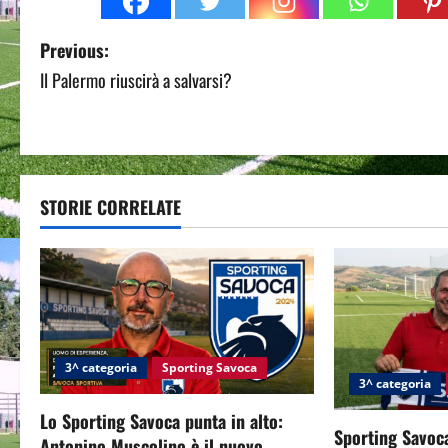
P
Previous:
Il Palermo riuscirà a salvarsi?
o
s
t
STORIE CORRELATE
n
a
v
i
3^ categoria
Sporting Savoca
g
3^ categoria
Lo Sporting Savoca punta in alto:
a
Sporting Savoca
Antonino Muscolino è il nuovo