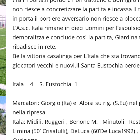
non riesce a concretizzare la partita e incassa i
in porta il portiere avversario non riesce a blocca
L’A.s.c. Itala rimane in dieci uomini per l’espu
demoralizza e conclude così la partita, Giardina t
ribadisce in rete.
Bella vittoria casalinga per L’Itala che sta trovan
giocatori vecchi e nuovi.Il Santa Eustochia perde
Itala 4 S. Eustochia 1
Marcatori: Giorgio (Ita) e Aloisi su rig. (S.Eu) nel
nella ripresa.
Itala: Midili, Ruggeri , Benone M. , Minutoli, Rest
Limina (50′ Crisafulli), DeLuca (60’De Luca1992) , T