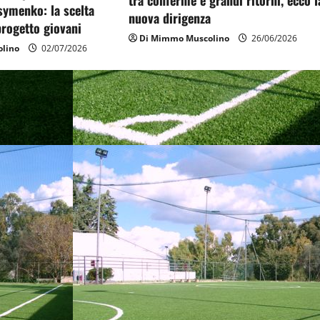
tra conferme e grandi ritorni, ecco l
symenko: la scelta
nuova dirigenza
 progetto giovani
Di Mimmo Muscolino
26/06/2026
lino
02/07/2026