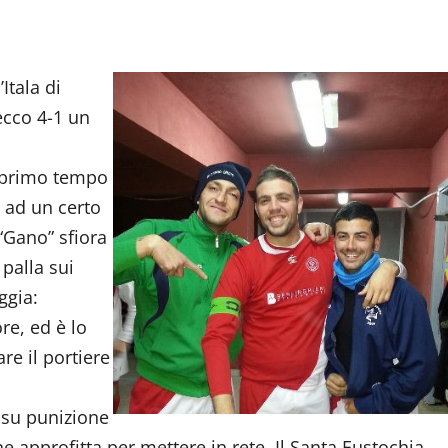
Itala di
ecco 4-1 un
l primo tempo
 ad un certo
 “Gano” sfiora
 palla sui
ggia:
ore, ed è lo
re il portiere
i su punizione
 ne approfitta per mettere in rete. Il Santa Eustochia