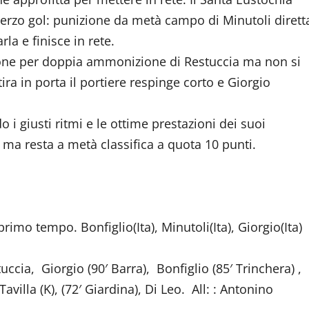
l terzo gol: punizione da metà campo di Minutoli dirett
rla e finisce in rete.
lsione per doppia ammonizione di Restuccia ma non si
ira in porta il portiere respinge corto e Giorgio
do i giusti ritmi e le ottime prestazioni dei suoi
 ma resta a metà classifica a quota 10 punti.
 primo tempo. Bonfiglio(Ita), Minutoli(Ita), Giorgio(Ita)
uccia, Giorgio (90′ Barra), Bonfiglio (85′ Trinchera) ,
avilla (K), (72′ Giardina), Di Leo. All: : Antonino