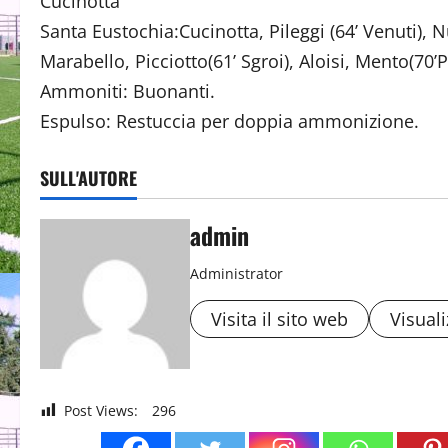
Cucinotta
Santa Eustochia:Cucinotta, Pileggi (64’ Venuti), Nu
Marabello, Picciotto(61’ Sgroi), Aloisi, Mento(70
Ammoniti: Buonanti.
Espulso: Restuccia per doppia ammonizione.
SULL'AUTORE
admin
Administrator
Visita il sito web
Visuali
Post Views:
296