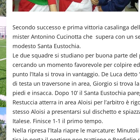
Secondo successo e prima vittoria casalinga dell’
mister Antonino Cucinotta che supera con un s
modesto Santa Eustochia.
Le due squadre si studiano per buona parte de
cercando un momento favorevole per colpire ed
punto l’Itala si trova in vantaggio. De Luca detto
di testa un traversone in area, Giorgio si trova la
piedi e insacca. Dopo 10’ il Santa Eustochia pare
Restuccia atterra in area Aloisi per l’arbitro è rig
stesso Aloisi a presentarsi sul dischetto e spiazza
Italese. Finisce 1-1 il primo tempo.
Nella ripresa l’Itala riapre le marcature: Minutol
tira in porta,il portiere non trattiene e Bonfiglio