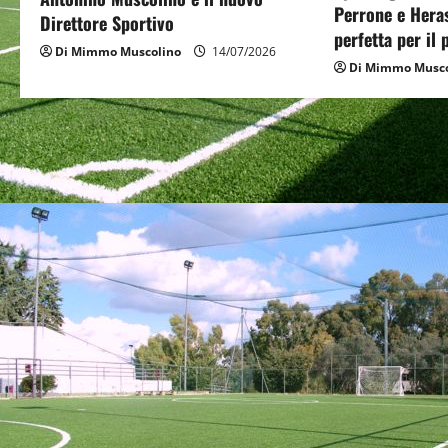
Perrone e Hera
t
Direttore Sportivo
perfetta per il
Di Mimmo Muscolino
14/07/2026
i
Di Mimmo Musco
o
n