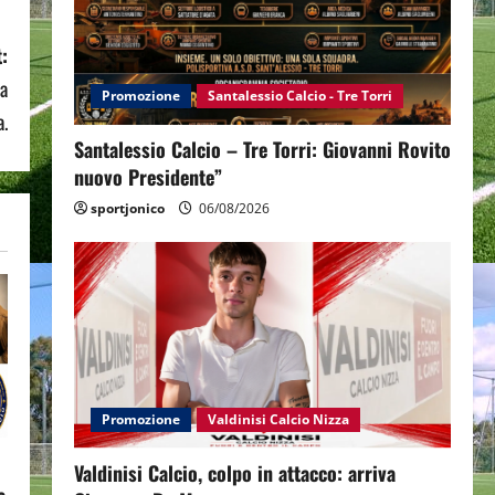
:
a
Promozione
Santalessio Calcio - Tre Torri
a.
Santalessio Calcio – Tre Torri: Giovanni Rovito
nuovo Presidente”
sportjonico
06/08/2026
Promozione
Valdinisi Calcio Nizza
Valdinisi Calcio, colpo in attacco: arriva