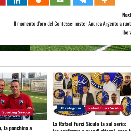
Next
Il momento d’oro del Contesse: mister Andrea Argento a ruot
liber
3^ categoria
Rafael Furci Siculo
Sporting Savoca
La Rafael Furci Siculo fa sul serio:
, la panchina a