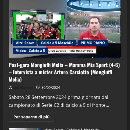
Altri Sport
Calcio a 5 Maschile
PRIMO PIANO
Video - Calcio a 5
Post-gara Mongiuffi Melia – Mamma Mia Sport (4-6)
– Intervista a mister Arturo Carciotto (Mongiuffi
Melia)
"SportEmpire" in Podcast
Sport News
sportjonico
30/09/2024
“SportEmpire” in Podcast: 29^ Puntata
(Martedi 28 Aprile 2026)
Sabato 28 Settembre 2024 prima giornata dal
campionato di Serie C2 di calcio a 5 di fronte...
28/04/2026
2
Maggiori
Per saperne di più
informazioni
"SportEmpire" in Podcast
su
“SportEmpire” in Podcast: 28^ Puntata
Post-
Altri Sport
Calcio a 5 Maschile