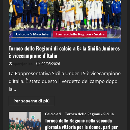
21/04/2026
3
"SportEmpire" in Podcast
Sport News
“SportEmpire” in Podcast: 27^ Puntata
(Martedi 14 Aprile 2026)
Calcio a 5 Maschile
Torneo delle Regioni - Sicilia
15/04/2026
4
Torneo delle Regioni di calcio a 5: la Sicilia Juniores
è vicecampione d’Italia
"SportEmpire" in Podcast
“SportEmpire” in Podcast: 26^ Puntata
sportjonico
02/05/2026
(Martedi 07 Aprile 2026)
La Rappresentativa Sicilia Under 19 è vicecampione
08/04/2026
5
d'Italia. È stato questo il verdetto del campo dopo
la...
Maggiori
Per saperne di più
informazioni
su
Torneo
Calcio a 5
Torneo delle Regioni - Sicilia
delle
Torneo delle Regioni: nella seconda
Regioni
di
giornata vittoria per le donne, pari per
calcio