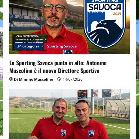
g
a
t
i
3^ categoria
Sporting Savoca
o
Lo Sporting Savoca punta in alto: Antonino
n
Muscolino è il nuovo Direttore Sportivo
Di Mimmo Muscolino
14/07/2026