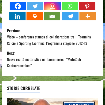
P
Previous:
o
Video – conferenza stampa di collaborazione tra il Taormina
Calcio e Sporting Taormina. Programma stagione 2012-13
s
Next:
t
Nuova realtà motoristica nel taorminese:il “MotoClub
n
Centauromenium”
a
v
STORIE CORRELATE
i