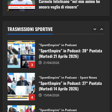
Carmelo Intelisano “nel mio animo ho
ancora voglia di vincere”
"SportEmpire" in Podcast
Sport News
05/09/2024
“SportEmpire” in Podcast: 29^ Puntata
(Martedi 28 Aprile 2026)
TRASMISSIONI SPORTIVE
28/04/2026
2
"SportEmpire" in Podcast
“SportEmpire” in Podcast: 28^ Puntata
(Martedi 21 Aprile 2026)
21/04/2026
3
"SportEmpire" in Podcast
Sport News
“SportEmpire” in Podcast: 27^ Puntata
(Martedi 14 Aprile 2026)
15/04/2026
4
"SportEmpire" in Podcast