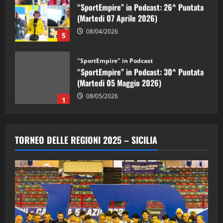
“SportEmpire” in Podcast: 26^ Puntata
(Martedi 07 Aprile 2026)
08/04/2026
5
"SportEmpire" in Podcast
“SportEmpire” in Podcast: 30^ Puntata
(Martedi 05 Maggio 2026)
08/05/2026
1
"SportEmpire" in Podcast
Sport News
“SportEmpire” in Podcast: 29^ Puntata
TORNEO DELLE REGIONI 2025 – SICILIA
(Martedi 28 Aprile 2026)
28/04/2026
2
"SportEmpire" in Podcast
“SportEmpire” in Podcast: 28^ Puntata
(Martedi 21 Aprile 2026)