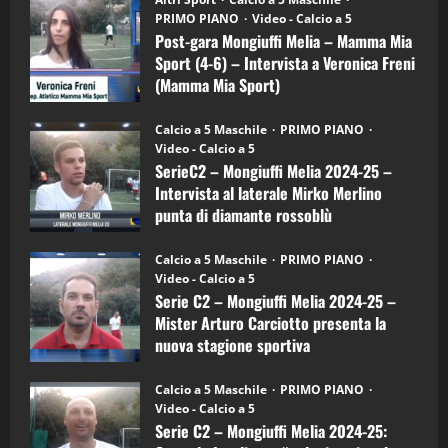
gara
(Martedi 21 Aprile 2026)
PRIMO PIANO
Video - Calcio a 5
Mongiuffi
Melia
Post-gara Mongiuffi Melia – Mamma Mia
21/04/2026
–
3
Sport (4-6) – Intervista a Veronica Freni
Mamma
Mia
(Mamma Mia Sport)
Sport
"SportEmpire" in Podcast
Sport News
(4-
30/09/2024
6)
“SportEmpire” in Podcast: 27^ Puntata
Calcio a 5 Maschile
PRIMO PIANO
–
(Martedi 14 Aprile 2026)
Video - Calcio a 5
Intervista
a
SerieC2 – Mongiuffi Melia 2024-25 –
15/04/2026
mister
4
Intervista al laterale Mirko Merlino
Arturo
Carciotto
punta di diamante rossoblù
(Mongiuffi
Melia)
"SportEmpire" in Podcast
26/09/2024
“SportEmpire” in Podcast: 26^ Puntata
Calcio a 5 Maschile
PRIMO PIANO
(Martedi 07 Aprile 2026)
Video - Calcio a 5
Serie C2 – Mongiuffi Melia 2024-25 –
08/04/2026
5
Mister Arturo Carciotto presenta la
nuova stagione sportiva
"SportEmpire" in Podcast
11/09/2024
“SportEmpire” in Podcast: 30^ Puntata
Calcio a 5 Maschile
PRIMO PIANO
(Martedi 05 Maggio 2026)
Video - Calcio a 5
Serie C2 – Mongiuffi Melia 2024-25:
08/05/2026
1