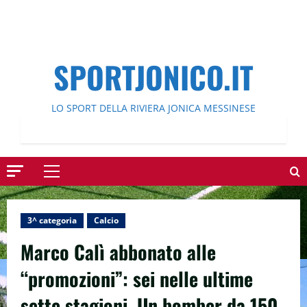
SPORTJONICO.IT
LO SPORT DELLA RIVIERA JONICA MESSINESE
Menu
principale
3^ categoria
Calcio
Marco Calì abbonato alle
“promozioni”: sei nelle ultime
sette stagioni. Un bomber da 150