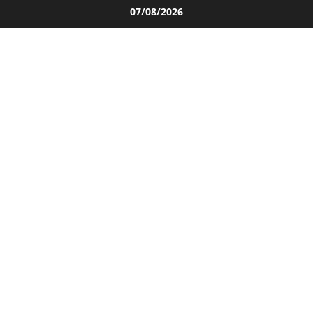
Salta
07/08/2026
al
contenuto