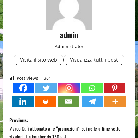
admin
Administrator
Visita il sito web
Visualizza tutti i post
Post Views:
361
P
Previous:
o
Marco Calì abbonato alle “promozioni”: sei nelle ultime sette
stagioni. Un bomber da 150 gol.