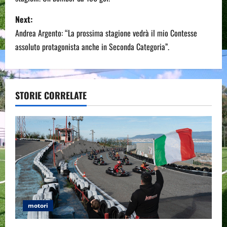
s
Next:
t
Andrea Argento: “La prossima stagione vedrà il mio Contesse
n
assoluto protagonista anche in Seconda Categoria”.
a
v
STORIE CORRELATE
i
g
a
t
i
motori
o