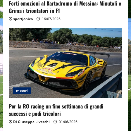
Forti emozioni al Kartodromo di Messina: Minutoli e
n
Grima i trionfatori in F1
sportjonico
16/07/2026
motori
Per la RO racing un fine settimana di grandi
successi e podi tricolori
Di Giuseppe Livecchi
01/06/2026