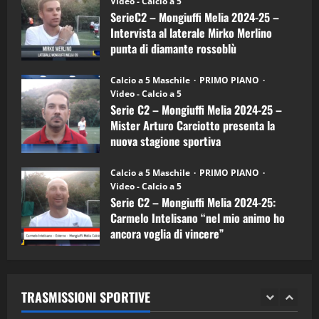
(Martedi 14 Aprile 2026)
Video - Calcio a 5
Intervista
a
SerieC2 – Mongiuffi Melia 2024-25 –
15/04/2026
mister
4
Intervista al laterale Mirko Merlino
Arturo
Carciotto
punta di diamante rossoblù
(Mongiuffi
Melia)
"SportEmpire" in Podcast
26/09/2024
“SportEmpire” in Podcast: 26^ Puntata
Calcio a 5 Maschile
PRIMO PIANO
(Martedi 07 Aprile 2026)
Video - Calcio a 5
Serie C2 – Mongiuffi Melia 2024-25 –
08/04/2026
5
Mister Arturo Carciotto presenta la
nuova stagione sportiva
"SportEmpire" in Podcast
11/09/2024
“SportEmpire” in Podcast: 30^ Puntata
Calcio a 5 Maschile
PRIMO PIANO
(Martedi 05 Maggio 2026)
Video - Calcio a 5
Serie C2 – Mongiuffi Melia 2024-25:
08/05/2026
1
Carmelo Intelisano “nel mio animo ho
ancora voglia di vincere”
"SportEmpire" in Podcast
Sport News
05/09/2024
“SportEmpire” in Podcast: 29^ Puntata
(Martedi 28 Aprile 2026)
TRASMISSIONI SPORTIVE
28/04/2026
2