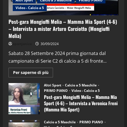
Altri Sport
Calcio a 5 Maschile
PRIMO PIANO
Video - Calcio a 5
Post-gara Mongiuffi Melia – Mamma Mia Sport (4-6)
– Intervista a mister Arturo Carciotto (Mongiuffi
Melia)
"SportEmpire" in Podcast
Sport News
sportjonico
30/09/2024
“SportEmpire” in Podcast: 29^ Puntata
(Martedi 28 Aprile 2026)
Sabato 28 Settembre 2024 prima giornata dal
campionato di Serie C2 di calcio a 5 di fronte...
28/04/2026
2
Maggiori
Per saperne di più
informazioni
"SportEmpire" in Podcast
su
“SportEmpire” in Podcast: 28^ Puntata
Post-
Altri Sport
Calcio a 5 Maschile
gara
(Martedi 21 Aprile 2026)
PRIMO PIANO
Video - Calcio a 5
Mongiuffi
Melia
Post-gara Mongiuffi Melia – Mamma Mia
21/04/2026
–
3
Sport (4-6) – Intervista a Veronica Freni
Mamma
Mia
(Mamma Mia Sport)
Sport
"SportEmpire" in Podcast
Sport News
(4-
30/09/2024
6)
“SportEmpire” in Podcast: 27^ Puntata
Calcio a 5 Maschile
PRIMO PIANO
–