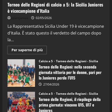
Torneo delle Regioni di calcio a 5: la Sicilia Juniores
è vicecampione d’Italia
"SportEmpire" in Podcast
“SportEmpire” in Podcast: 26^ Puntata
sportjonico
02/05/2026
(Martedi 07 Aprile 2026)
La Rappresentativa Sicilia Under 19 è vicecampione
08/04/2026
5
d'Italia. È stato questo il verdetto del campo dopo
la...
Maggiori
Per saperne di più
informazioni
su
Torneo
Calcio a 5
Torneo delle Regioni - Sicilia
delle
Torneo delle Regioni: nella seconda
Regioni
di
giornata vittoria per le donne, pari per
calcio
la Juniores perde l’U15
a
5:
la
27/04/2026
Sicilia
Juniores
Calcio a 5
Torneo delle Regioni - Sicilia
è
Torneo delle Regioni, il riepilogo della
vicecampione
d’Italia
prima giornata: vincono U15, U17 e
Juniores