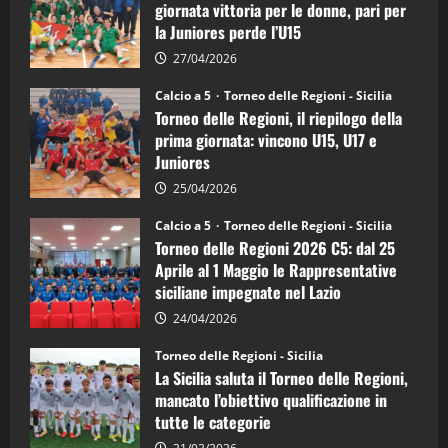
di
giornata vittoria per le donne, pari per
calcio
la Juniores perde l’U15
a
5:
la
27/04/2026
Sicilia
Juniores
Calcio a 5
Torneo delle Regioni - Sicilia
è
Torneo delle Regioni, il riepilogo della
vicecampione
d’Italia
prima giornata: vincono U15, U17 e
Juniores
25/04/2026
Calcio a 5
Torneo delle Regioni - Sicilia
Torneo delle Regioni 2026 C5: dal 25
Aprile al 1 Maggio le Rappresentative
siciliane impegnate nel Lazio
24/04/2026
Torneo delle Regioni - Sicilia
La Sicilia saluta il Torneo delle Regioni,
mancato l’obiettivo qualificazione in
tutte le categorie