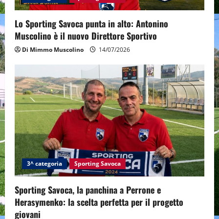
i
o
Lo Sporting Savoca punta in alto: Antonino
Muscolino è il nuovo Direttore Sportivo
n
Di Mimmo Muscolino
14/07/2026
3^ categoria
Sporting Savoca
Sporting Savoca, la panchina a Perrone e
Herasymenko: la scelta perfetta per il progetto
giovani