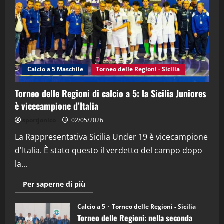
21/04/2026
3
"SportEmpire" in Podcast
Sport News
“SportEmpire” in Podcast: 27^ Puntata
(Martedi 14 Aprile 2026)
Calcio a 5 Maschile
Torneo delle Regioni - Sicilia
15/04/2026
4
Torneo delle Regioni di calcio a 5: la Sicilia Juniores
è vicecampione d’Italia
"SportEmpire" in Podcast
“SportEmpire” in Podcast: 26^ Puntata
sportjonico
02/05/2026
(Martedi 07 Aprile 2026)
La Rappresentativa Sicilia Under 19 è vicecampione
08/04/2026
5
d'Italia. È stato questo il verdetto del campo dopo
la...
Maggiori
Per saperne di più
informazioni
su
Torneo
Calcio a 5
Torneo delle Regioni - Sicilia
delle
Torneo delle Regioni: nella seconda
Regioni