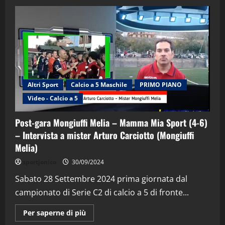
Altri Sport
Calcio a 5 Maschile
PRIMO PIANO
Video - Calcio a 5
Post-gara Mongiuffi Melia – Mamma Mia Sport (4-6)
– Intervista a mister Arturo Carciotto (Mongiuffi
Melia)
"SportEmpire" in Podcast
Sport News
sportjonico
30/09/2024
“SportEmpire” in Podcast: 29^ Puntata
(Martedi 28 Aprile 2026)
Sabato 28 Settembre 2024 prima giornata dal
campionato di Serie C2 di calcio a 5 di fronte...
28/04/2026
2
Maggiori
Per saperne di più
informazioni
"SportEmpire" in Podcast