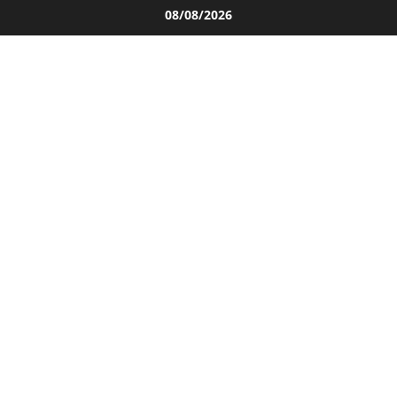
Salta
08/08/2026
al
contenuto