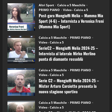
su
“SportEmpire” in Podcast: 28^ Puntata
Post-
Altri Sport
Calcio a 5 Maschile
gara
(Martedi 21 Aprile 2026)
PRIMO PIANO
Video - Calcio a 5
Mongiuffi
Melia
Post-gara Mongiuffi Melia – Mamma Mia
21/04/2026
–
3
Sport (4-6) – Intervista a Veronica Freni
Mamma
Mia
(Mamma Mia Sport)
Sport
"SportEmpire" in Podcast
Sport News
(4-
30/09/2024
6)
“SportEmpire” in Podcast: 27^ Puntata
Calcio a 5 Maschile
PRIMO PIANO
–
(Martedi 14 Aprile 2026)
Video - Calcio a 5
Intervista
a
SerieC2 – Mongiuffi Melia 2024-25 –
15/04/2026
mister
4
Intervista al laterale Mirko Merlino
Arturo
Carciotto
punta di diamante rossoblù
(Mongiuffi
Melia)
"SportEmpire" in Podcast
26/09/2024
“SportEmpire” in Podcast: 26^ Puntata
Calcio a 5 Maschile
PRIMO PIANO
(Martedi 07 Aprile 2026)
Video - Calcio a 5
Serie C2 – Mongiuffi Melia 2024-25 –
08/04/2026
5
Mister Arturo Carciotto presenta la
nuova stagione sportiva
"SportEmpire" in Podcast
11/09/2024
“SportEmpire” in Podcast: 30^ Puntata
Calcio a 5 Maschile
PRIMO PIANO
(Martedi 05 Maggio 2026)
Video - Calcio a 5