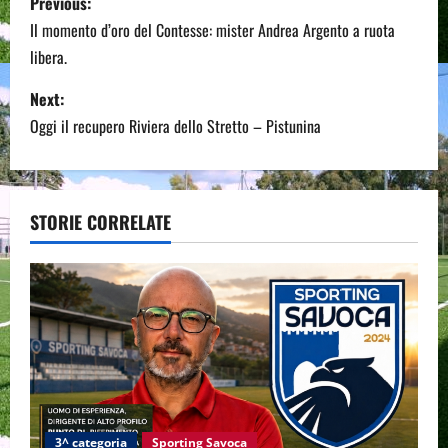
Previous:
o
Il momento d’oro del Contesse: mister Andrea Argento a ruota
libera.
s
Next:
t
Oggi il recupero Riviera dello Stretto – Pistunina
n
a
STORIE CORRELATE
v
i
g
a
t
3^ categoria
Sporting Savoca