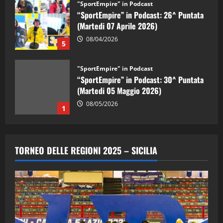
"SportEmpire" in Podcast
“SportEmpire” in Podcast: 26^ Puntata
(Martedi 07 Aprile 2026)
08/04/2026
5
"SportEmpire" in Podcast
“SportEmpire” in Podcast: 30^ Puntata
(Martedi 05 Maggio 2026)
08/05/2026
1
"SportEmpire" in Podcast
Sport News
“SportEmpire” in Podcast: 29^ Puntata
TORNEO DELLE REGIONI 2025 – SICILIA
(Martedi 28 Aprile 2026)
28/04/2026
2
"SportEmpire" in Podcast
“SportEmpire” in Podcast: 28^ Puntata
(Martedi 21 Aprile 2026)