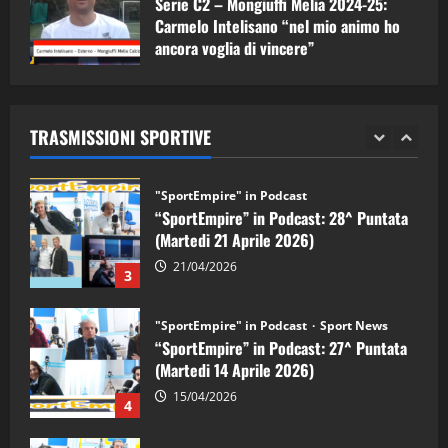
Serie C2 – Mongiuffi Melia 2024-25:
08/05/2026
1
Carmelo Intelisano “nel mio animo ho
ancora voglia di vincere”
"SportEmpire" in Podcast
Sport News
05/09/2024
“SportEmpire” in Podcast: 29^ Puntata
(Martedi 28 Aprile 2026)
TRASMISSIONI SPORTIVE
28/04/2026
2
"SportEmpire" in Podcast
“SportEmpire” in Podcast: 28^ Puntata
(Martedi 21 Aprile 2026)
21/04/2026
3
"SportEmpire" in Podcast
Sport News
“SportEmpire” in Podcast: 27^ Puntata
(Martedi 14 Aprile 2026)
15/04/2026
4