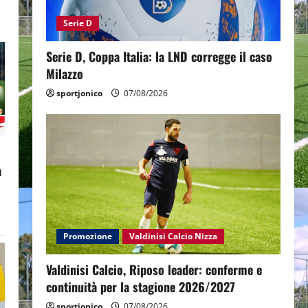
Serie D
Serie D, Coppa Italia: la LND corregge il caso
Milazzo
sportjonico
07/08/2026
a
Promozione
Valdinisi Calcio Nizza
Valdinisi Calcio, Riposo leader: conferme e
continuità per la stagione 2026/2027
sportjonico
07/08/2026