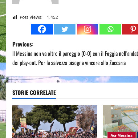
Post Views:
1.452
P
Previous:
Il Messina non va oltre il pareggio (0-0) con il Foggia nell’anda
o
dei play-out. Per la salvezza bisogna vincere allo Zaccaria
s
t
STORIE CORRELATE
n
a
v
i
Acr Messina