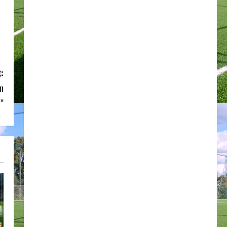
:
on
e”