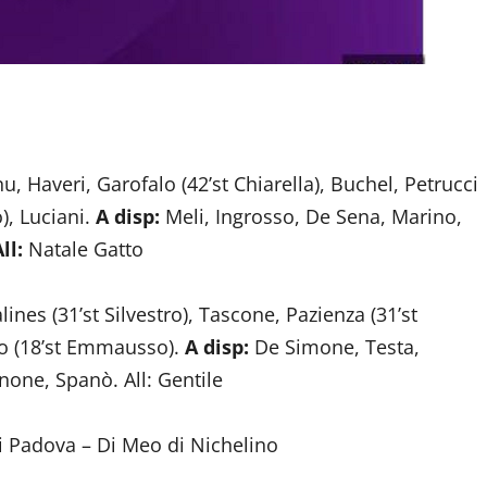
u, Haveri, Garofalo (42’st Chiarella), Buchel, Petrucci
o), Luciani.
A disp:
Meli, Ingrosso, De Sena, Marino,
ll:
Natale Gatto
lines (31’st Silvestro), Tascone, Pazienza (31’st
ho (18’st Emmausso).
A disp:
De Simone, Testa,
none, Spanò. All: Gentile
 Padova – Di Meo di Nichelino