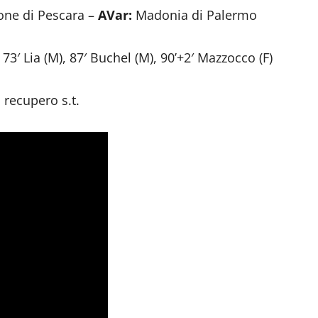
ne di Pescara –
AVar:
Madonia di Palermo
), 73′ Lia (M), 87′ Buchel (M), 90’+2′ Mazzocco (F)
i recupero s.t.