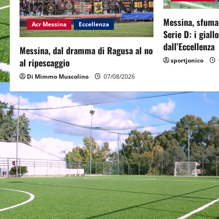
g
Messina, sfuma 
Acr Messina
Eccellenza
a
Serie D: i giall
dall’Eccellenza
Messina, dal dramma di Ragusa al no
t
sportjonico
al ripescaggio
i
Di Mimmo Muscolino
07/08/2026
o
n