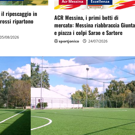
Acr Messina
Eccellenza
il ripescaggio in
ACR Messina, i primi botti di
orossi ripartono
mercato: Messina riabbraccia Giunt
e piazza i colpi Sarao e Sartore
05/08/2026
sportjonico
24/07/2026