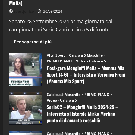
Melia)
"SportEmpire" in Podcast
Sport News
sportjonico
30/09/2024
“SportEmpire” in Podcast: 29^ Puntata
(Martedi 28 Aprile 2026)
Sabato 28 Settembre 2024 prima giornata dal
campionato di Serie C2 di calcio a 5 di fronte...
28/04/2026
2
Maggiori
Per saperne di più
informazioni
"SportEmpire" in Podcast
su
“SportEmpire” in Podcast: 28^ Puntata
Post-
Altri Sport
Calcio a 5 Maschile
gara
(Martedi 21 Aprile 2026)
PRIMO PIANO
Video - Calcio a 5
Mongiuffi
Melia
Post-gara Mongiuffi Melia – Mamma Mia
21/04/2026
–
3
Sport (4-6) – Intervista a Veronica Freni
Mamma
Mia
(Mamma Mia Sport)
Sport
"SportEmpire" in Podcast
Sport News
(4-
30/09/2024
6)
“SportEmpire” in Podcast: 27^ Puntata
Calcio a 5 Maschile
PRIMO PIANO
–
(Martedi 14 Aprile 2026)
Video - Calcio a 5
Intervista
a
SerieC2 – Mongiuffi Melia 2024-25 –
15/04/2026
mister
4
Intervista al laterale Mirko Merlino
Arturo
Carciotto
punta di diamante rossoblù
(Mongiuffi
Melia)
"SportEmpire" in Podcast
26/09/2024
“SportEmpire” in Podcast: 26^ Puntata
Calcio a 5 Maschile
PRIMO PIANO