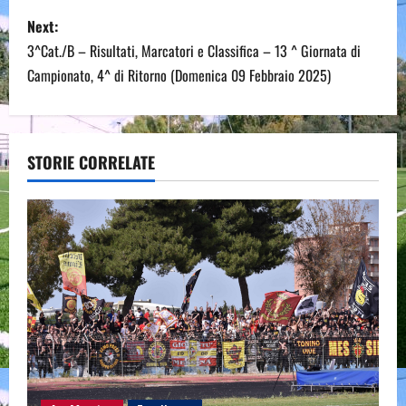
t
Next:
n
3^Cat./B – Risultati, Marcatori e Classifica – 13 ^ Giornata di
Campionato, 4^ di Ritorno (Domenica 09 Febbraio 2025)
a
v
STORIE CORRELATE
i
g
a
t
i
o
n