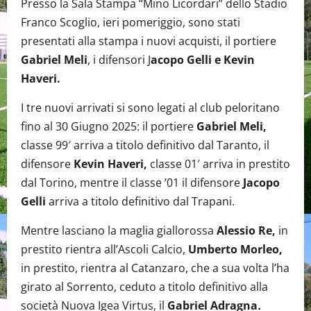
Presso la Sala Stampa “Mino Licordari” dello Stadio
Franco Scoglio, ieri pomeriggio, sono stati
presentati alla stampa i nuovi acquisti, il portiere
Gabriel Meli
, i difensori J
acopo Gelli e Kevin
Haveri.
I tre nuovi arrivati si sono legati al club peloritano
fino al 30 Giugno 2025: il portiere
Gabriel Meli,
classe 99′ arriva a titolo definitivo dal Taranto, il
difensore
Kevin Haveri,
classe 01′ arriva in prestito
dal Torino, mentre il classe ’01 il difensore
Jacopo
Gelli
arriva a titolo definitivo dal Trapani.
Mentre lasciano la maglia giallorossa
Alessio Re,
in
prestito rientra all’Ascoli Calcio,
Umberto Morleo,
in prestito, rientra al Catanzaro, che a sua volta l’ha
girato al Sorrento, ceduto a titolo definitivo alla
società Nuova Igea Virtus, il
Gabriel Adragna
.