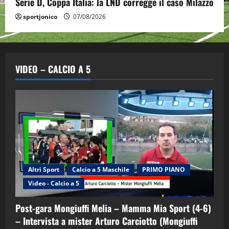
Serie D, Coppa Italia: la LND corregge il caso Milazzo
sportjonico
07/08/2026
VIDEO – CALCIO A 5
Altri Sport
Calcio a 5 Maschile
PRIMO PIANO
Video - Calcio a 5
Post-gara Mongiuffi Melia – Mamma Mia Sport (4-6)
– Intervista a mister Arturo Carciotto (Mongiuffi