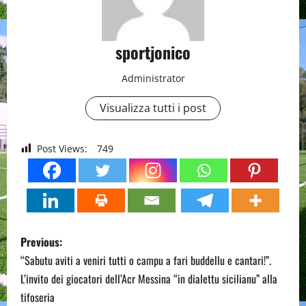
sportjonico
Administrator
Visualizza tutti i post
Post Views:
749
P
Previous:
o
“Sabutu aviti a veniri tutti o campu a fari buddellu e cantari!”.
L’invito dei giocatori dell’Acr Messina “in dialettu sicilianu” alla
s
tifoseria