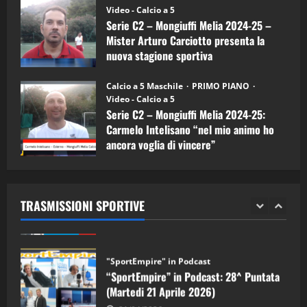
(Martedi 07 Aprile 2026)
Video - Calcio a 5
Serie C2 – Mongiuffi Melia 2024-25 –
08/04/2026
5
Mister Arturo Carciotto presenta la
nuova stagione sportiva
"SportEmpire" in Podcast
11/09/2024
“SportEmpire” in Podcast: 30^ Puntata
Calcio a 5 Maschile
PRIMO PIANO
(Martedi 05 Maggio 2026)
Video - Calcio a 5
Serie C2 – Mongiuffi Melia 2024-25:
08/05/2026
1
Carmelo Intelisano “nel mio animo ho
ancora voglia di vincere”
"SportEmpire" in Podcast
Sport News
05/09/2024
“SportEmpire” in Podcast: 29^ Puntata
(Martedi 28 Aprile 2026)
TRASMISSIONI SPORTIVE
28/04/2026
2
"SportEmpire" in Podcast
“SportEmpire” in Podcast: 28^ Puntata
(Martedi 21 Aprile 2026)
21/04/2026
3