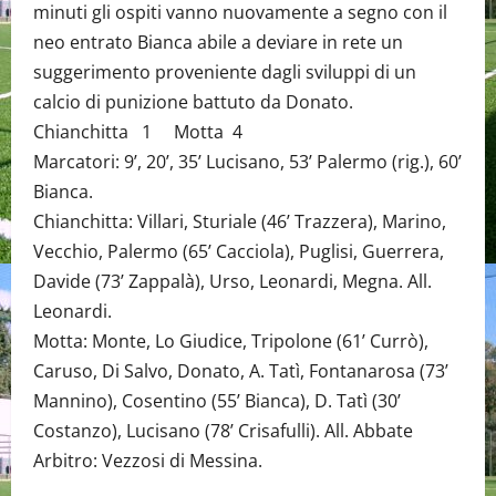
minuti gli ospiti vanno nuovamente a segno con il
neo entrato Bianca abile a deviare in rete un
suggerimento proveniente dagli sviluppi di un
calcio di punizione battuto da Donato.
Chianchitta 1 Motta 4
Marcatori: 9’, 20’, 35’ Lucisano, 53’ Palermo (rig.), 60’
Bianca.
Chianchitta: Villari, Sturiale (46’ Trazzera), Marino,
Vecchio, Palermo (65’ Cacciola), Puglisi, Guerrera,
Davide (73’ Zappalà), Urso, Leonardi, Megna. All.
Leonardi.
Motta: Monte, Lo Giudice, Tripolone (61’ Currò),
Caruso, Di Salvo, Donato, A. Tatì, Fontanarosa (73’
Mannino), Cosentino (55’ Bianca), D. Tatì (30’
Costanzo), Lucisano (78’ Crisafulli). All. Abbate
Arbitro: Vezzosi di Messina.