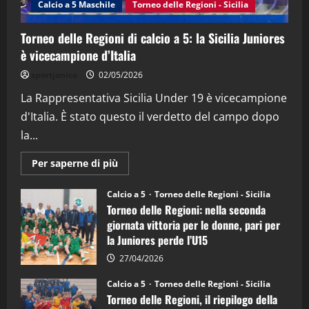
Calcio a 5 Maschile
Torneo delle Regioni - Sicilia
15/04/2026
4
Torneo delle Regioni di calcio a 5: la Sicilia Juniores
è vicecampione d’Italia
"SportEmpire" in Podcast
“SportEmpire” in Podcast: 26^ Puntata
sportjonico
02/05/2026
(Martedi 07 Aprile 2026)
La Rappresentativa Sicilia Under 19 è vicecampione
08/04/2026
5
d'Italia. È stato questo il verdetto del campo dopo
la...
Maggiori
Per saperne di più
informazioni
su
Torneo
Calcio a 5
Torneo delle Regioni - Sicilia
delle
Torneo delle Regioni: nella seconda
Regioni
di
giornata vittoria per le donne, pari per
calcio
la Juniores perde l’U15
a
5:
la
27/04/2026
Sicilia
Juniores
Calcio a 5
Torneo delle Regioni - Sicilia
è
Torneo delle Regioni, il riepilogo della
vicecampione
d’Italia