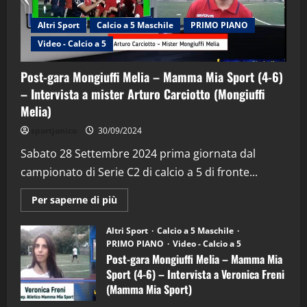
Altri Sport
Calcio a 5 Maschile
PRIMO PIANO
Video - Calcio a 5
Post-gara Mongiuffi Melia – Mamma Mia Sport (4-6)
– Intervista a mister Arturo Carciotto (Mongiuffi
Melia)
"SportEmpire" in Podcast
Sport News
sportjonico
30/09/2024
“SportEmpire” in Podcast: 29^ Puntata
(Martedi 28 Aprile 2026)
Sabato 28 Settembre 2024 prima giornata dal
campionato di Serie C2 di calcio a 5 di fronte...
28/04/2026
2
Maggiori
Per saperne di più
informazioni
"SportEmpire" in Podcast
su
“SportEmpire” in Podcast: 28^ Puntata
Post-
Altri Sport
Calcio a 5 Maschile
gara
(Martedi 21 Aprile 2026)
PRIMO PIANO
Video - Calcio a 5
Mongiuffi
Melia
Post-gara Mongiuffi Melia – Mamma Mia
21/04/2026
–
3
Sport (4-6) – Intervista a Veronica Freni
Mamma
Mia
(Mamma Mia Sport)
Sport
"SportEmpire" in Podcast
Sport News
(4-