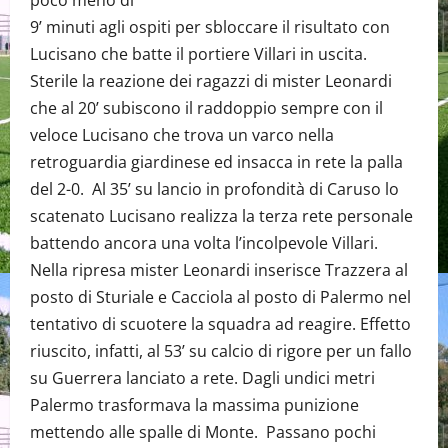
poco meno di
9’ minuti agli ospiti per sbloccare il risultato con
Lucisano che batte il portiere Villari in uscita.
Sterile la reazione dei ragazzi di mister Leonardi
che al 20’ subiscono il raddoppio sempre con il
veloce Lucisano che trova un varco nella
retroguardia giardinese ed insacca in rete la palla
del 2-0. Al 35’ su lancio in profondità di Caruso lo
scatenato Lucisano realizza la terza rete personale
battendo ancora una volta l’incolpevole Villari.
Nella ripresa mister Leonardi inserisce Trazzera al
posto di Sturiale e Cacciola al posto di Palermo nel
tentativo di scuotere la squadra ad reagire. Effetto
riuscito, infatti, al 53’ su calcio di rigore per un fallo
su Guerrera lanciato a rete. Dagli undici metri
Palermo trasformava la massima punizione
mettendo alle spalle di Monte. Passano pochi