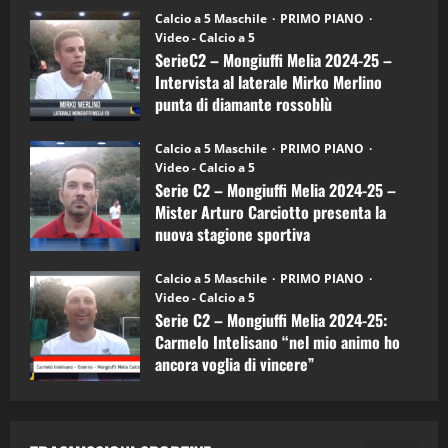
30/09/2024
6)
“SportEmpire” in Podcast: 27^ Puntata
Calcio a 5 Maschile
PRIMO PIANO
–
(Martedi 14 Aprile 2026)
Video - Calcio a 5
Intervista
a
SerieC2 – Mongiuffi Melia 2024-25 –
15/04/2026
mister
4
Intervista al laterale Mirko Merlino
Arturo
Carciotto
punta di diamante rossoblù
(Mongiuffi
Melia)
"SportEmpire" in Podcast
26/09/2024
“SportEmpire” in Podcast: 26^ Puntata
Calcio a 5 Maschile
PRIMO PIANO
(Martedi 07 Aprile 2026)
Video - Calcio a 5
Serie C2 – Mongiuffi Melia 2024-25 –
08/04/2026
5
Mister Arturo Carciotto presenta la
nuova stagione sportiva
"SportEmpire" in Podcast
11/09/2024
“SportEmpire” in Podcast: 30^ Puntata
Calcio a 5 Maschile
PRIMO PIANO
(Martedi 05 Maggio 2026)
Video - Calcio a 5
Serie C2 – Mongiuffi Melia 2024-25:
08/05/2026
1
Carmelo Intelisano “nel mio animo ho
ancora voglia di vincere”
"SportEmpire" in Podcast
Sport News
05/09/2024
“SportEmpire” in Podcast: 29^ Puntata
(Martedi 28 Aprile 2026)