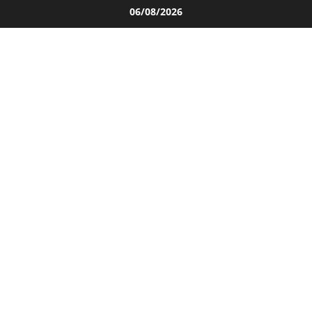
Salta
06/08/2026
al
contenuto