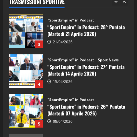
TRASMISSIONI SPORTIVE
28/04/2026
2
"SportEmpire" in Podcast
“SportEmpire” in Podcast: 28^ Puntata
(Martedi 21 Aprile 2026)
21/04/2026
3
"SportEmpire" in Podcast
Sport News
“SportEmpire” in Podcast: 27^ Puntata
(Martedi 14 Aprile 2026)
15/04/2026
4
"SportEmpire" in Podcast
“SportEmpire” in Podcast: 26^ Puntata
(Martedi 07 Aprile 2026)
08/04/2026
5