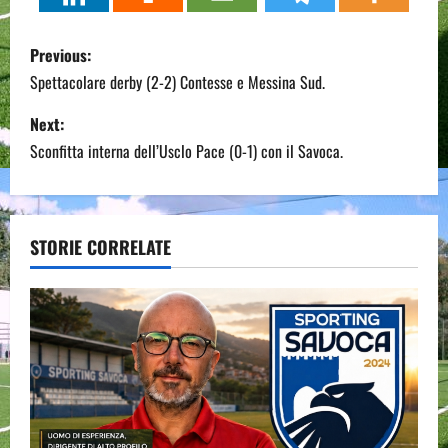
P
Previous:
o
Spettacolare derby (2-2) Contesse e Messina Sud.
s
Next:
Sconfitta interna dell’Usclo Pace (0-1) con il Savoca.
t
n
a
STORIE CORRELATE
v
i
g
a