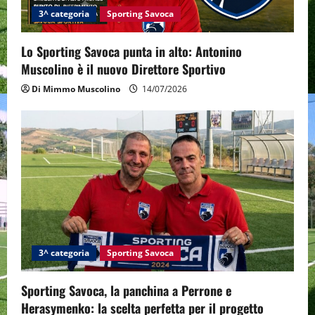
t
3^ categoria
Sporting Savoca
i
Lo Sporting Savoca punta in alto: Antonino
o
Muscolino è il nuovo Direttore Sportivo
Di Mimmo Muscolino
14/07/2026
n
3^ categoria
Sporting Savoca
Sporting Savoca, la panchina a Perrone e
Herasymenko: la scelta perfetta per il progetto