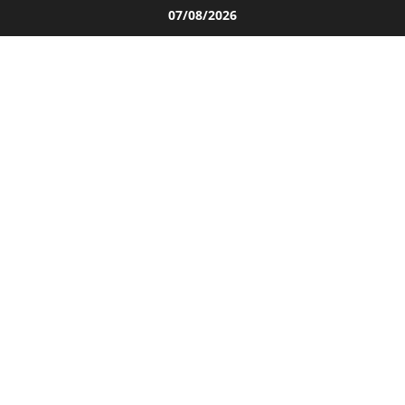
Salta
07/08/2026
al
contenuto