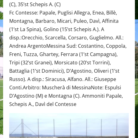
(C), 35’st Schepis A. (C)
Fc Contesse: Papale, Puglisi Allegra, Enea, Billè,
Montagna, Barbaro, Micari, Puleo, Davì, Affinita
(1’st La Spina), Golino (15’st Schepis A.). A
disp.:Orecchio, Scarcella, Corsaro, Guglielmo. All.:
Andrea ArgentoMessina Sud: Costantino, Coppola,
Freni, Tuzza, Ghartey, Ferrara (1’st Campagna),
Tripi (32’st Granei), Morsicato (20’st Torrini),
Battaglia (1’st Dominici), D’Agostino, Oliveri (1’st
Russo). A disp.: Siracusa, Alfano. All.: Giuseppe
Conti.Arbitro: Muscherà di MessinaNote: Espulsi
D’Agostino (M) e Montagna (C). Ammoniti Papale,
Schepis A., Davì del Contesse