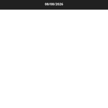
Salta
08/08/2026
al
contenuto