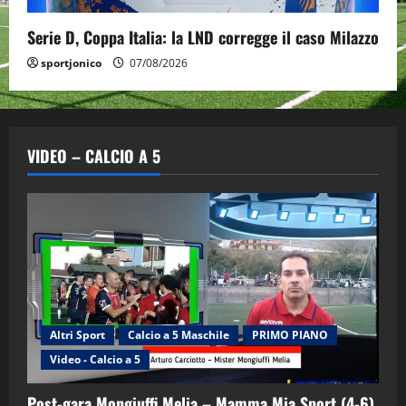
Serie D, Coppa Italia: la LND corregge il caso Milazzo
sportjonico
07/08/2026
VIDEO – CALCIO A 5
Altri Sport
Calcio a 5 Maschile
PRIMO PIANO
Video - Calcio a 5
Post-gara Mongiuffi Melia – Mamma Mia Sport (4-6)