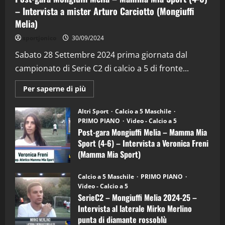
– Intervista a mister Arturo Carciotto (Mongiuffi
Melia)
"SportEmpire" in Podcast
Sport News
sportjonico
30/09/2024
“SportEmpire” in Podcast: 29^ Puntata
(Martedi 28 Aprile 2026)
Sabato 28 Settembre 2024 prima giornata dal
campionato di Serie C2 di calcio a 5 di fronte...
28/04/2026
2
Maggiori
Per saperne di più
informazioni
"SportEmpire" in Podcast
su
“SportEmpire” in Podcast: 28^ Puntata
Post-
Altri Sport
Calcio a 5 Maschile
gara
(Martedi 21 Aprile 2026)
PRIMO PIANO
Video - Calcio a 5
Mongiuffi
Melia
Post-gara Mongiuffi Melia – Mamma Mia
21/04/2026
–
3
Sport (4-6) – Intervista a Veronica Freni
Mamma
Mia
(Mamma Mia Sport)
Sport
"SportEmpire" in Podcast
Sport News
(4-
30/09/2024
6)
“SportEmpire” in Podcast: 27^ Puntata
Calcio a 5 Maschile
PRIMO PIANO
–
(Martedi 14 Aprile 2026)
Video - Calcio a 5
Intervista
a
SerieC2 – Mongiuffi Melia 2024-25 –
15/04/2026
mister
4
Intervista al laterale Mirko Merlino
Arturo
Carciotto
punta di diamante rossoblù
(Mongiuffi