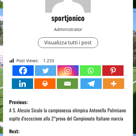
sportjonico
Administrator
Visualizza tutti i post
Post Views:
1.233
P
Previous:
o
A S. Alessio Siculo la campionessa olimpica Antonella Palmisano
ospite d’eccezione alla 2^prova del Campionato Italiano marcia
s
Next: