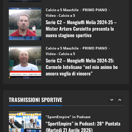
Melia)
"SportEmpire" in Podcast
26/09/2024
“SportEmpire” in Podcast: 26^ Puntata
Calcio a 5 Maschile
PRIMO PIANO
(Martedi 07 Aprile 2026)
Video - Calcio a 5
Serie C2 – Mongiuffi Melia 2024-25 –
08/04/2026
5
Mister Arturo Carciotto presenta la
nuova stagione sportiva
"SportEmpire" in Podcast
11/09/2024
“SportEmpire” in Podcast: 30^ Puntata
Calcio a 5 Maschile
PRIMO PIANO
(Martedi 05 Maggio 2026)
Video - Calcio a 5
Serie C2 – Mongiuffi Melia 2024-25:
08/05/2026
1
Carmelo Intelisano “nel mio animo ho
ancora voglia di vincere”
"SportEmpire" in Podcast
Sport News
05/09/2024
“SportEmpire” in Podcast: 29^ Puntata
(Martedi 28 Aprile 2026)
TRASMISSIONI SPORTIVE
28/04/2026
2
"SportEmpire" in Podcast
“SportEmpire” in Podcast: 28^ Puntata
(Martedi 21 Aprile 2026)