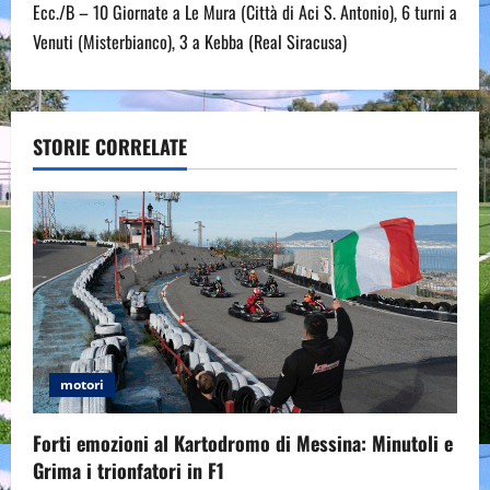
t
Ecc./B – 10 Giornate a Le Mura (Città di Aci S. Antonio), 6 turni a
n
Venuti (Misterbianco), 3 a Kebba (Real Siracusa)
a
v
STORIE CORRELATE
i
g
a
t
i
motori
o
Forti emozioni al Kartodromo di Messina: Minutoli e
n
Grima i trionfatori in F1