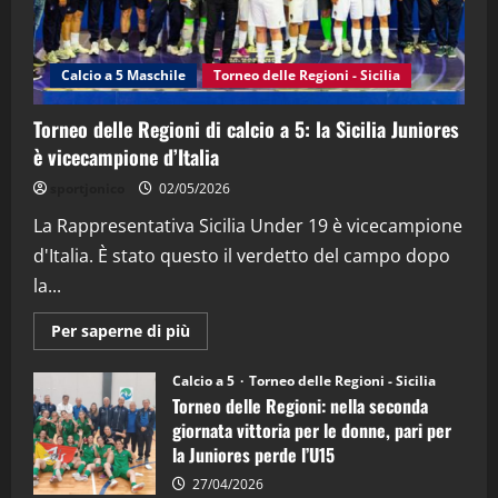
"SportEmpire" in Podcast
Sport News
“SportEmpire” in Podcast: 27^ Puntata
(Martedi 14 Aprile 2026)
Calcio a 5 Maschile
Torneo delle Regioni - Sicilia
15/04/2026
4
Torneo delle Regioni di calcio a 5: la Sicilia Juniores
è vicecampione d’Italia
"SportEmpire" in Podcast
“SportEmpire” in Podcast: 26^ Puntata
sportjonico
02/05/2026
(Martedi 07 Aprile 2026)
La Rappresentativa Sicilia Under 19 è vicecampione
08/04/2026
5
d'Italia. È stato questo il verdetto del campo dopo
la...
Maggiori
Per saperne di più
informazioni
su
Torneo
Calcio a 5
Torneo delle Regioni - Sicilia
delle
Torneo delle Regioni: nella seconda
Regioni
di
giornata vittoria per le donne, pari per
calcio
la Juniores perde l’U15
a
5:
la
27/04/2026