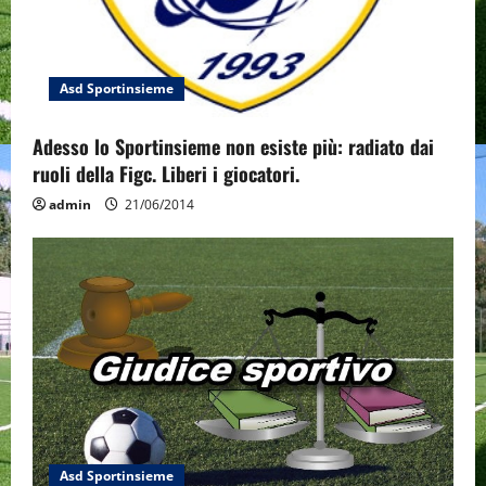
o
n
Asd Sportinsieme
Adesso lo Sportinsieme non esiste più: radiato dai
ruoli della Figc. Liberi i giocatori.
admin
21/06/2014
Asd Sportinsieme