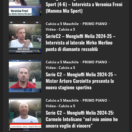
–
3
Sport (4-6) – Intervista a Veronica Freni
Mamma
Mia
(Mamma Mia Sport)
Sport
"SportEmpire" in Podcast
Sport News
(4-
30/09/2024
6)
“SportEmpire” in Podcast: 27^ Puntata
Calcio a 5 Maschile
PRIMO PIANO
–
(Martedi 14 Aprile 2026)
Video - Calcio a 5
Intervista
a
SerieC2 – Mongiuffi Melia 2024-25 –
15/04/2026
mister
4
Intervista al laterale Mirko Merlino
Arturo
Carciotto
punta di diamante rossoblù
(Mongiuffi
Melia)
"SportEmpire" in Podcast
26/09/2024
“SportEmpire” in Podcast: 26^ Puntata
Calcio a 5 Maschile
PRIMO PIANO
(Martedi 07 Aprile 2026)
Video - Calcio a 5
Serie C2 – Mongiuffi Melia 2024-25 –
08/04/2026
5
Mister Arturo Carciotto presenta la
nuova stagione sportiva
"SportEmpire" in Podcast
11/09/2024
“SportEmpire” in Podcast: 30^ Puntata
Calcio a 5 Maschile
PRIMO PIANO
(Martedi 05 Maggio 2026)
Video - Calcio a 5
Serie C2 – Mongiuffi Melia 2024-25:
08/05/2026
1
Carmelo Intelisano “nel mio animo ho
ancora voglia di vincere”
"SportEmpire" in Podcast
Sport News