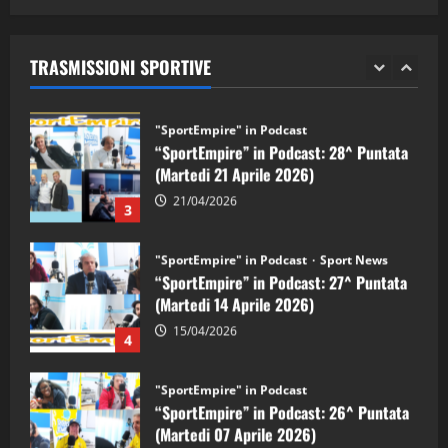
05/09/2024
“SportEmpire” in Podcast: 29^ Puntata
(Martedi 28 Aprile 2026)
TRASMISSIONI SPORTIVE
28/04/2026
2
"SportEmpire" in Podcast
“SportEmpire” in Podcast: 28^ Puntata
(Martedi 21 Aprile 2026)
21/04/2026
3
"SportEmpire" in Podcast
Sport News
“SportEmpire” in Podcast: 27^ Puntata
(Martedi 14 Aprile 2026)
15/04/2026
4
"SportEmpire" in Podcast
“SportEmpire” in Podcast: 26^ Puntata
(Martedi 07 Aprile 2026)