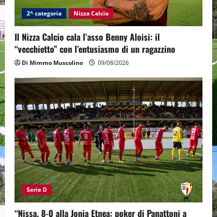
2^ categoria
Nizza Calcio
Il Nizza Calcio cala l’asso Benny Aloisi: il
“vecchietto” con l’entusiasmo di un ragazzino
Di Mimmo Muscolino
09/08/2026
Serie D
“Nissa, 8-0 alla Jonia Etnea: poker di Panattoni a