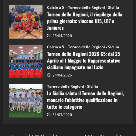
Sicilia
Juniores
Calcio a 5
Torneo delle Regioni - Sicilia
è
Torneo delle Regioni, il riepilogo della
vicecampione
d’Italia
prima giornata: vincono U15, U17 e
Juniores
25/04/2026
Calcio a 5
Torneo delle Regioni - Sicilia
Torneo delle Regioni 2026 C5: dal 25
Aprile al 1 Maggio le Rappresentative
siciliane impegnate nel Lazio
24/04/2026
Torneo delle Regioni - Sicilia
La Sicilia saluta il Torneo delle Regioni,
mancato l’obiettivo qualificazione in
tutte le categorie
31/03/2026