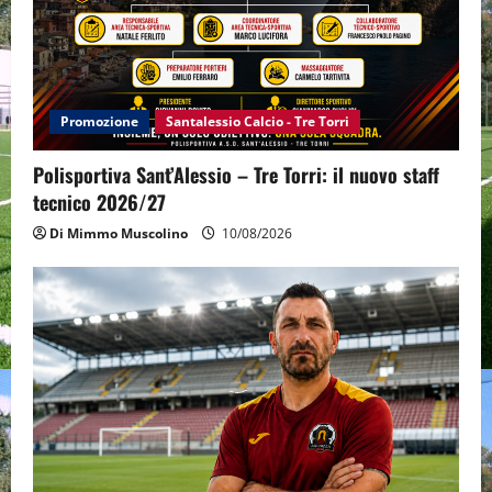
Promozione
Santalessio Calcio - Tre Torri
Polisportiva Sant’Alessio – Tre Torri: il nuovo staff
tecnico 2026/27
Di Mimmo Muscolino
10/08/2026