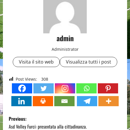
admin
Administrator
Visita il sito web
Visualizza tutti i post
Post Views:
308
P
Previous:
o
Asd Volley Furci: presentata alla cittadinanza.