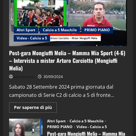
Altri Sport
Calcio a 5 Maschile
PRIMO PIANO
Video - Calcio a 5
Post-gara Mongiuffi Melia – Mamma Mia Sport (4-6)
– Intervista a mister Arturo Carciotto (Mongiuffi
Melia)
"SportEmpire" in Podcast
Sport News
sportjonico
30/09/2024
“SportEmpire” in Podcast: 29^ Puntata
(Martedi 28 Aprile 2026)
Sabato 28 Settembre 2024 prima giornata dal
campionato di Serie C2 di calcio a 5 di fronte...
28/04/2026
2
Maggiori
Per saperne di più
informazioni
"SportEmpire" in Podcast
su
“SportEmpire” in Podcast: 28^ Puntata
Post-
Altri Sport
Calcio a 5 Maschile
gara
(Martedi 21 Aprile 2026)
PRIMO PIANO
Video - Calcio a 5
Mongiuffi
Melia
Post-gara Mongiuffi Melia – Mamma Mia
21/04/2026