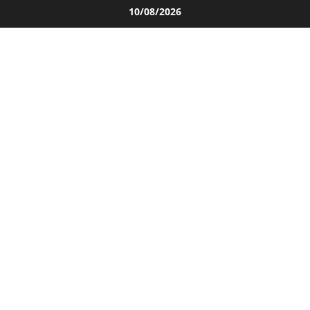
Salta
10/08/2026
al
contenuto