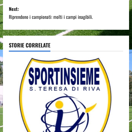
s
Next:
Riprendono i campionati: molti i campi inagibili.
t
n
a
STORIE CORRELATE
v
i
g
a
t
i