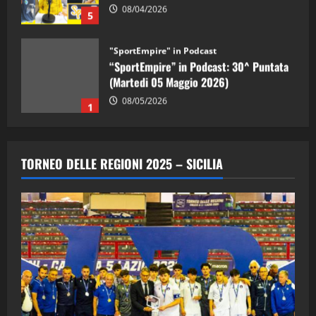
08/04/2026
5
"SportEmpire" in Podcast
“SportEmpire” in Podcast: 30^ Puntata
(Martedi 05 Maggio 2026)
08/05/2026
1
"SportEmpire" in Podcast
Sport News
“SportEmpire” in Podcast: 29^ Puntata
TORNEO DELLE REGIONI 2025 – SICILIA
(Martedi 28 Aprile 2026)
28/04/2026
2
"SportEmpire" in Podcast
“SportEmpire” in Podcast: 28^ Puntata
(Martedi 21 Aprile 2026)
21/04/2026
3