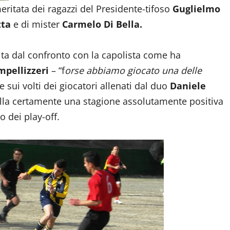
 meritata dei ragazzi del Presidente-tifoso
Guglielmo
tta
e di mister
Carmelo Di Bella.
lta dal confronto con la capolista come ha
mpellizzeri
– “f
orse abbiamo giocato una delle
 sui volti dei giocatori allenati dal duo
Daniele
ella certamente una stagione assolutamente positiva
to dei play-off.