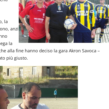
, la
ono, anzi
anno
nega la
che alla fine hanno deciso la gara Akron Savoca –
ato più giusto.