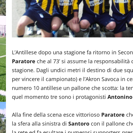
L’Antillese dopo una stagione fa ritorno in Seco
Paratore
che al 73’ si assume la responsabilità d
stagione. Dagli undici metri il destino di due sq
per vincere il campionato) e l’Akron Savoca in cer
numero 10 antillese un pallone che scotta: la tens
quel momento tre sono i protagonisti
Antonino
Alla fine della scena esce vittorioso
Paratore
ch
la sfera alla sinistra di
Santoro
con il pallone ch
la rete ed fa esultare i numerosi supporters pres