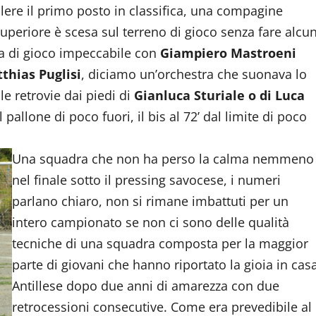
lere il primo posto in classifica, una compagine
periore è scesa sul terreno di gioco senza fare alcu
a di gioco impeccabile con
Giampiero Mastroeni
thias Puglisi
, diciamo un’orchestra che suonava lo
e retrovie dai piedi di
Gianluca Sturiale o di Luca
 pallone di poco fuori, il bis al 72’ dal limite di poco
Una squadra che non ha perso la calma nemmeno
nel finale sotto il pressing savocese, i numeri
parlano chiaro, non si rimane imbattuti per un
intero campionato se non ci sono delle qualità
tecniche di una squadra composta per la maggior
parte di giovani che hanno riportato la gioia in cas
Antillese dopo due anni di amarezza con due
retrocessioni consecutive. Come era prevedibile al