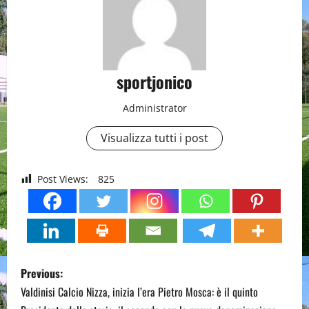
sportjonico
Administrator
Visualizza tutti i post
Post Views:
825
P
Previous:
o
Valdinisi Calcio Nizza, inizia l’era Pietro Mosca: è il quinto