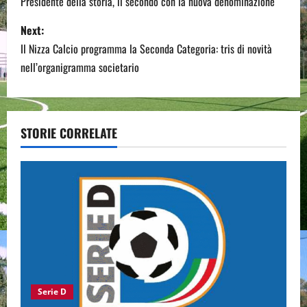
Presidente della storia, il secondo con la nuova denominazione
s
Next:
t
Il Nizza Calcio programma la Seconda Categoria: tris di novità
n
nell’organigramma societario
a
v
STORIE CORRELATE
i
g
a
t
i
Serie D
o