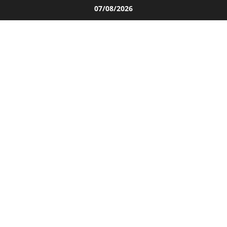
Salta
07/08/2026
al
contenuto