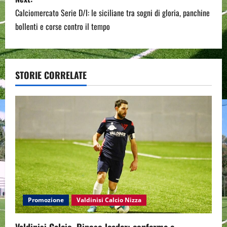
t
Calciomercato Serie D/I: le siciliane tra sogni di gloria, panchine
n
bollenti e corse contro il tempo
a
v
STORIE CORRELATE
i
g
a
t
i
o
Promozione
Valdinisi Calcio Nizza
n