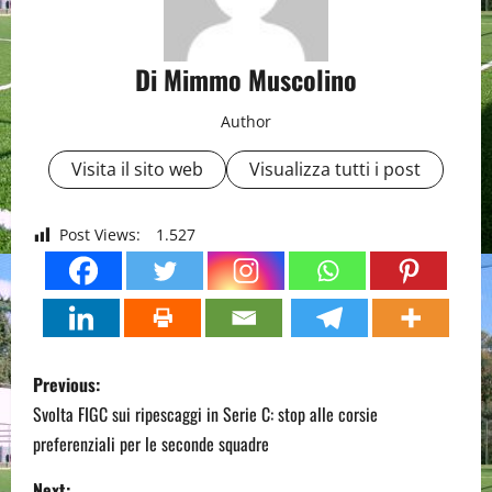
Di Mimmo Muscolino
Author
Visita il sito web
Visualizza tutti i post
Post Views:
1.527
P
Previous:
o
Svolta FIGC sui ripescaggi in Serie C: stop alle corsie
preferenziali per le seconde squadre
s
Next: