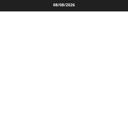
Salta
08/08/2026
al
contenuto