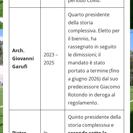
periodo Covid.
Quarto presidente
della storia
complessiva. Eletto per
il biennio, ha
rassegnato in seguito
Arch.
2023 –
le dimissioni; il
Giovanni
2025
mandato è stato
Garufi
portato a termine (fino
a giugno 2026) dal suo
predecessore Giacomo
Rotondo in deroga al
regolamento.
Quinto presidente della
storia complessiva e
Pietro
In
secondo sotto la