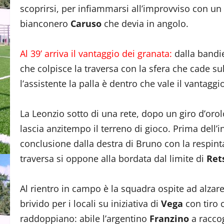
scoprirsi, per infiammarsi all’improvviso con un 
bianconero
Caruso
che devia in angolo.
Al 39’ arriva il vantaggio dei granata:
dalla bandi
che colpisce la traversa con la sfera che cade sul
l’assistente la palla è dentro che vale il vantaggi
La Leonzio sotto di una rete, dopo un giro d’oro
lascia anzitempo il terreno di gioco. Prima dell’i
conclusione dalla destra di Bruno con la respint
traversa si oppone alla bordata dal limite di
Ret
Al rientro in campo è la squadra ospite ad alzare 
brivido per i locali su iniziativa di
Vega
con tiro 
raddoppiano: abile l’argentino
Franzino
a raccog