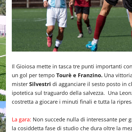
Il Gioiosa mette in tasca tre punti importanti c
un gol per tempo
Tourè e Franzino.
Una vittori
mister
Silvestri
di agganciare il sesto posto in c
ipotetica sul traguardo della salvezza. Una Leon
costretta a giocare i minuti finali e tutta la ripr
La gara:
Non succede nulla di interessante per gr
la cosiddetta fase di studio che dura oltre la me