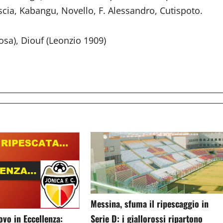
scia, Kabangu, Novello, F. Alessandro, Cutispoto.
sa), Diouf (Leonzio 1909)
Messina, sfuma il ripescaggio in
ovo in Eccellenza:
Serie D: i giallorossi ripartono