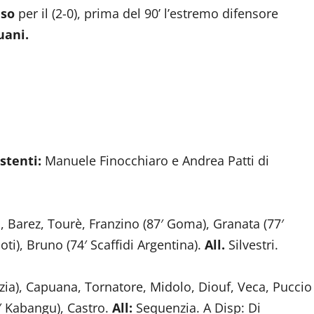
uso
per il (2-0), prima del 90’ l’estremo difensore
ani.
stenti:
Manuele Finocchiaro e Andrea Patti di
, Barez, Tourè, Franzino (87′ Goma), Granata (77′
oti), Bruno (74′ Scaffidi Argentina).
All.
Silvestri.
a), Capuana, Tornatore, Midolo, Diouf, Veca, Puccio
0′ Kabangu), Castro.
All:
Sequenzia. A Disp: Di