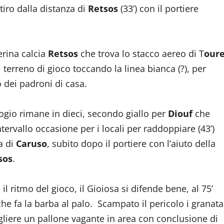
tiro dalla distanza di
Retsos
(33’) con il portiere
erina calcia
Retsos
che trova lo stacco aereo di T
our
 terreno di gioco toccando la linea bianca (?), per
o dei padroni di casa.
logio rimane in dieci, secondo giallo per
Diouf
che
ntervallo occasione per i locali per raddoppiare (43’)
a di
Caruso
, subito dopo il portiere con l’aiuto della
sos
.
il ritmo del gioco, il Gioiosa si difende bene, al 75’
che fa la barba al palo. Scampato il pericolo i granata
liere un pallone vagante in area con conclusione di