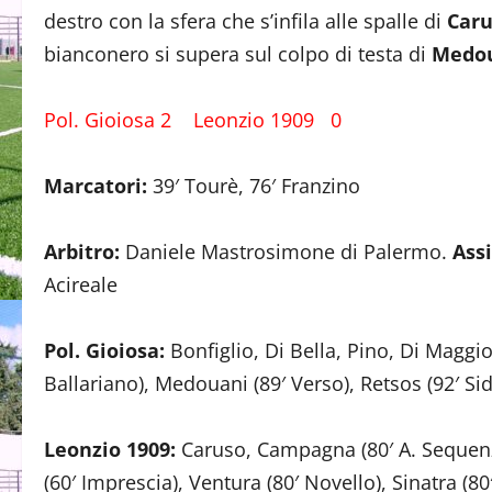
destro con la sfera che s’infila alle spalle di
Car
bianconero si supera sul colpo di testa di
Medou
Pol. Gioiosa 2 Leonzio 1909 0
Marcatori:
39′ Tourè, 76′ Franzino
Arbitro:
Daniele Mastrosimone di Palermo.
Assi
Acireale
Pol. Gioiosa:
Bonfiglio, Di Bella, Pino, Di Maggio
Ballariano), Medouani (89′ Verso), Retsos (92′ Sid
Leonzio 1909:
Caruso, Campagna (80′ A. Sequenzi
(60′ Imprescia), Ventura (80′ Novello), Sinatra (8