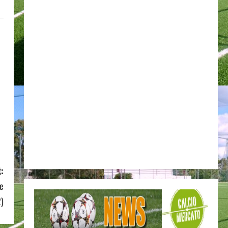
:
de
2)