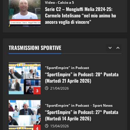
(Martedi 05 Maggio 2026)
Video - Calcio a 5
Serie C2 – Mongiuffi Melia 2024-25:
08/05/2026
1
Carmelo Intelisano “nel mio animo ho
ancora voglia di vincere”
"SportEmpire" in Podcast
Sport News
05/09/2024
“SportEmpire” in Podcast: 29^ Puntata
(Martedi 28 Aprile 2026)
TRASMISSIONI SPORTIVE
28/04/2026
2
"SportEmpire" in Podcast
“SportEmpire” in Podcast: 28^ Puntata
(Martedi 21 Aprile 2026)
21/04/2026
3
"SportEmpire" in Podcast
Sport News
“SportEmpire” in Podcast: 27^ Puntata
(Martedi 14 Aprile 2026)
15/04/2026
4