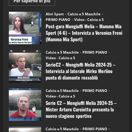
Maggiori
Per saperne di più
informazioni
"SportEmpire" in Podcast
su
“SportEmpire” in Podcast: 28^ Puntata
Post-
Altri Sport
Calcio a 5 Maschile
gara
(Martedi 21 Aprile 2026)
PRIMO PIANO
Video - Calcio a 5
Mongiuffi
Melia
Post-gara Mongiuffi Melia – Mamma Mia
21/04/2026
–
3
Sport (4-6) – Intervista a Veronica Freni
Mamma
Mia
(Mamma Mia Sport)
Sport
"SportEmpire" in Podcast
Sport News
(4-
30/09/2024
6)
“SportEmpire” in Podcast: 27^ Puntata
Calcio a 5 Maschile
PRIMO PIANO
–
(Martedi 14 Aprile 2026)
Video - Calcio a 5
Intervista
a
SerieC2 – Mongiuffi Melia 2024-25 –
15/04/2026
mister
4
Intervista al laterale Mirko Merlino
Arturo
Carciotto
punta di diamante rossoblù
(Mongiuffi
Melia)
"SportEmpire" in Podcast
26/09/2024
“SportEmpire” in Podcast: 26^ Puntata
Calcio a 5 Maschile
PRIMO PIANO
(Martedi 07 Aprile 2026)
Video - Calcio a 5
Serie C2 – Mongiuffi Melia 2024-25 –
08/04/2026
5
Mister Arturo Carciotto presenta la
nuova stagione sportiva
"SportEmpire" in Podcast
11/09/2024
“SportEmpire” in Podcast: 30^ Puntata
Calcio a 5 Maschile
PRIMO PIANO