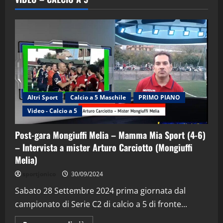
Altri Sport
Calcio a 5 Maschile
PRIMO PIANO
Video - Calcio a 5
Post-gara Mongiuffi Melia – Mamma Mia Sport (4-6)
– Intervista a mister Arturo Carciotto (Mongiuffi
Melia)
"SportEmpire" in Podcast
Sport News
sportjonico
30/09/2024
“SportEmpire” in Podcast: 29^ Puntata
(Martedi 28 Aprile 2026)
Sabato 28 Settembre 2024 prima giornata dal
campionato di Serie C2 di calcio a 5 di fronte...
28/04/2026
2