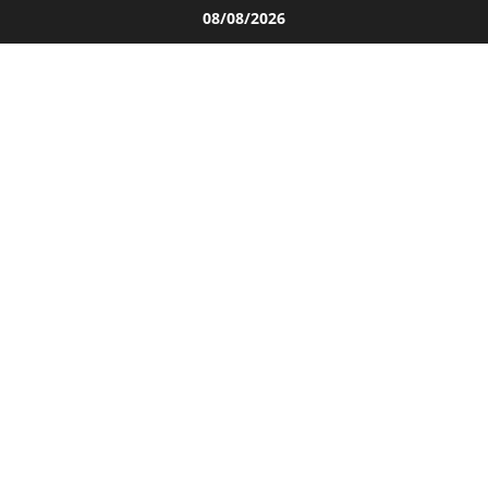
Salta
08/08/2026
al
contenuto