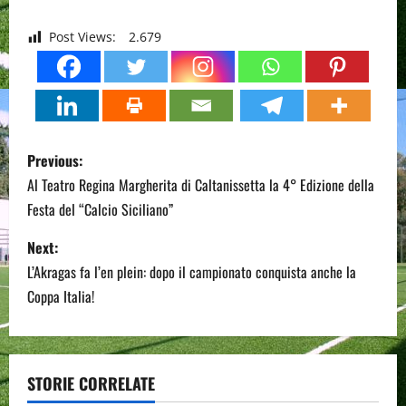
Post Views:
2.679
P
Previous:
o
Al Teatro Regina Margherita di Caltanissetta la 4° Edizione della
Festa del “Calcio Siciliano”
s
Next:
t
L’Akragas fa l’en plein: dopo il campionato conquista anche la
n
Coppa Italia!
a
v
STORIE CORRELATE