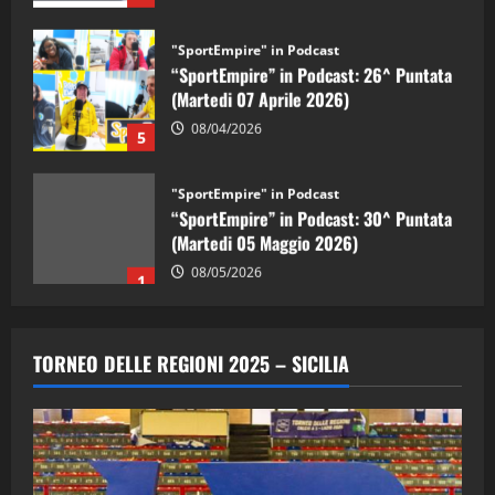
"SportEmpire" in Podcast
“SportEmpire” in Podcast: 26^ Puntata
(Martedi 07 Aprile 2026)
08/04/2026
5
"SportEmpire" in Podcast
“SportEmpire” in Podcast: 30^ Puntata
(Martedi 05 Maggio 2026)
08/05/2026
1
"SportEmpire" in Podcast
Sport News
“SportEmpire” in Podcast: 29^ Puntata
TORNEO DELLE REGIONI 2025 – SICILIA
(Martedi 28 Aprile 2026)
28/04/2026
2
"SportEmpire" in Podcast
“SportEmpire” in Podcast: 28^ Puntata