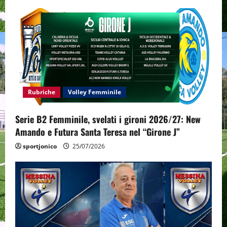
i
g
a
t
i
Rubriche
Volley Femminile
o
Serie B2 Femminile, svelati i gironi 2026/27: New
n
Amando e Futura Santa Teresa nel “Girone J”
sportjonico
25/07/2026