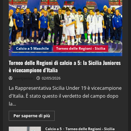
(Martedi 21 Aprile 2026)
21/04/2026
3
"SportEmpire" in Podcast
Sport News
“SportEmpire” in Podcast: 27^ Puntata
(Martedi 14 Aprile 2026)
Calcio a 5 Maschile
Torneo delle Regioni - Sicilia
15/04/2026
4
Torneo delle Regioni di calcio a 5: la Sicilia Juniores
è vicecampione d’Italia
"SportEmpire" in Podcast
“SportEmpire” in Podcast: 26^ Puntata
sportjonico
02/05/2026
(Martedi 07 Aprile 2026)
La Rappresentativa Sicilia Under 19 è vicecampione
08/04/2026
5
d'Italia. È stato questo il verdetto del campo dopo
la...
Maggiori
Per saperne di più
informazioni
su
Torneo
Calcio a 5
Torneo delle Regioni - Sicilia