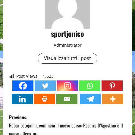
sportjonico
Administrator
Visualizza tutti i post
Post Views:
1.623
P
Previous:
o
Robur Letojanni, comincia il nuovo corso: Rosario D’Agostino è il
nuovo allenatore