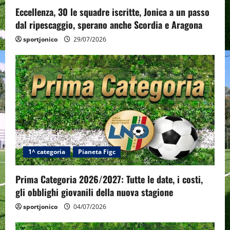
n
Eccellenza, 30 le squadre iscritte, Jonica a un passo
dal ripescaggio, sperano anche Scordia e Aragona
sportjonico
29/07/2026
1^ categoria
Pianeta Figc
Prima Categoria 2026/2027: Tutte le date, i costi,
gli obblighi giovanili della nuova stagione
sportjonico
04/07/2026