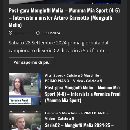
Post-gara Mongiuffi Melia – Mamma Mia Sport (4-6)
– Intervista a mister Arturo Carciotto (Mongiuffi
Melia)
"SportEmpire" in Podcast
Sport News
sportjonico
30/09/2024
“SportEmpire” in Podcast: 29^ Puntata
(Martedi 28 Aprile 2026)
Sabato 28 Settembre 2024 prima giornata dal
campionato di Serie C2 di calcio a 5 di fronte...
28/04/2026
2
Maggiori
Per saperne di più
informazioni
"SportEmpire" in Podcast
su
“SportEmpire” in Podcast: 28^ Puntata
Post-
Altri Sport
Calcio a 5 Maschile
gara
(Martedi 21 Aprile 2026)
PRIMO PIANO
Video - Calcio a 5
Mongiuffi
Melia
Post-gara Mongiuffi Melia – Mamma Mia
21/04/2026
–
3
Sport (4-6) – Intervista a Veronica Freni
Mamma
Mia
(Mamma Mia Sport)
Sport
"SportEmpire" in Podcast
Sport News
(4-
30/09/2024
6)
“SportEmpire” in Podcast: 27^ Puntata
Calcio a 5 Maschile
PRIMO PIANO
–
(Martedi 14 Aprile 2026)
Video - Calcio a 5
Intervista
a
SerieC2 – Mongiuffi Melia 2024-25 –
15/04/2026
mister
4