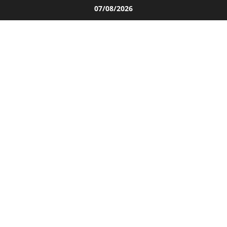
Salta
07/08/2026
al
contenuto