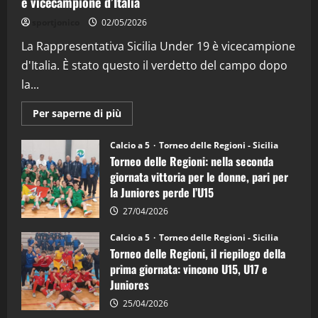
è vicecampione d’Italia
"SportEmpire" in Podcast
“SportEmpire” in Podcast: 26^ Puntata
sportjonico
02/05/2026
(Martedi 07 Aprile 2026)
La Rappresentativa Sicilia Under 19 è vicecampione
08/04/2026
5
d'Italia. È stato questo il verdetto del campo dopo
la...
Maggiori
Per saperne di più
informazioni
su
Torneo
Calcio a 5
Torneo delle Regioni - Sicilia
delle
Torneo delle Regioni: nella seconda
Regioni
di
giornata vittoria per le donne, pari per
calcio
la Juniores perde l’U15
a
5:
la
27/04/2026
Sicilia
Juniores
Calcio a 5
Torneo delle Regioni - Sicilia
è
Torneo delle Regioni, il riepilogo della
vicecampione
d’Italia
prima giornata: vincono U15, U17 e
Juniores
25/04/2026