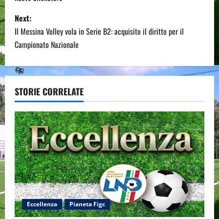
s
Next:
t
Il Messina Volley vola in Serie B2: acquisito il diritto per il
n
Campionato Nazionale
a
v
STORIE CORRELATE
i
g
a
t
i
Eccellenza
Pianeta Figc
o