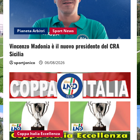
Pianeta Arbitri
Sport News
Vincenzo Madonia è il nuovo presidente del CRA
Sicilia
sportjonico
06/08/2026
Coppa Italia Eccellenza