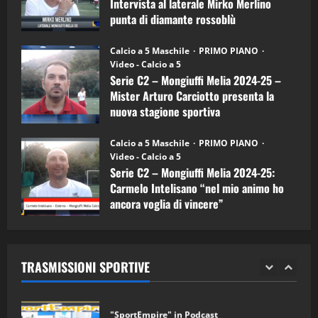
Intervista al laterale Mirko Merlino
Arturo
Carciotto
punta di diamante rossoblù
(Mongiuffi
Melia)
"SportEmpire" in Podcast
26/09/2024
“SportEmpire” in Podcast: 26^ Puntata
Calcio a 5 Maschile
PRIMO PIANO
(Martedi 07 Aprile 2026)
Video - Calcio a 5
Serie C2 – Mongiuffi Melia 2024-25 –
08/04/2026
5
Mister Arturo Carciotto presenta la
nuova stagione sportiva
"SportEmpire" in Podcast
11/09/2024
“SportEmpire” in Podcast: 30^ Puntata
Calcio a 5 Maschile
PRIMO PIANO
(Martedi 05 Maggio 2026)
Video - Calcio a 5
Serie C2 – Mongiuffi Melia 2024-25:
08/05/2026
1
Carmelo Intelisano “nel mio animo ho
ancora voglia di vincere”
"SportEmpire" in Podcast
Sport News
05/09/2024
“SportEmpire” in Podcast: 29^ Puntata
(Martedi 28 Aprile 2026)
TRASMISSIONI SPORTIVE
28/04/2026
2
"SportEmpire" in Podcast