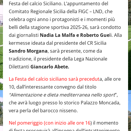
Festa del calcio Siciliano. L’appuntamento del
Comitato Regionale Sicilia della FIGC – LND, che
celebra ogni anno i protagonisti e i momenti più
belli della stagione sportiva 2025-26, sarà condotto
dai giornalisti
Nadia La Malfa e Roberto Gue
li. Alla
kermesse ideata dal presidente del CR Sicilia
Sandro Morgana
, sarà presente, come da
tradizione, il presidente della Lega Nazionale
Dilettanti
Giancarlo Abete.
La Festa del calcio siciliano sarà precedut
a, alle ore
10, dall’interessante convegno dal titolo
“Alimentazione e dieta mediterranea nello sport
”,
che avrà luogo presso lo storico Palazzo Moncada,
vera perla del barocco nisseno.
Nel pomeriggio (con inizio alle ore 16
) il momento
di festa proseguirà all’insegna dell’intrattenimento