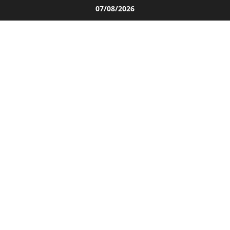
Salta
07/08/2026
al
contenuto