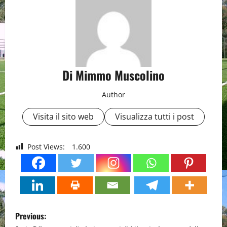
Di Mimmo Muscolino
Author
Visita il sito web
Visualizza tutti i post
Post Views:
1.600
P
Previous: