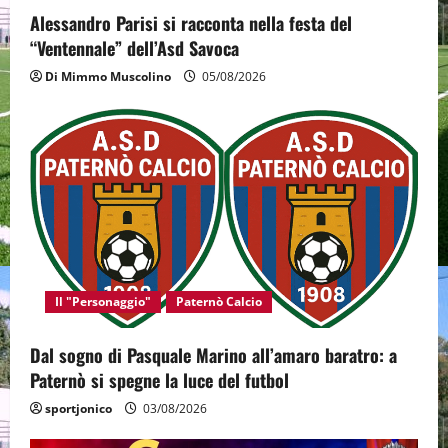
o
Alessandro Parisi si racconta nella festa del
“Ventennale” dell’Asd Savoca
n
Di Mimmo Muscolino
05/08/2026
Il "Personaggio"
Paternò Calcio
Dal sogno di Pasquale Marino all’amaro baratro: a
Paternò si spegne la luce del futbol
sportjonico
03/08/2026