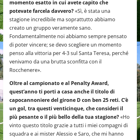
momento esatto in cui avete capito che
potevate farcela davvero?
«Sì, è stata una
stagione incredibile ma soprattutto abbiamo
creato un gruppo veramente sano.
Fondamentalmente noi abbiamo sempre pensato
di poter vincere; se devo scegliere un momento
penso alla vittoria per 4-3 sul Santa Teresa, perché
venivamo da una brutta sconfitta con il
Rocchenere».
Oltre al campionato e al Penalty Award,
quest’anno ti porti a casa anche il titolo di
capocannoniere del girone D con ben 25 reti. C’è
un gol, tra questi venticinque, che consideri il
più pesante o il più bello della tua stagione?
«Ho
vinto questo titolo grazie a tutti i miei compagni di
squadra e ai mister Alessio e Saro, che mi hanno