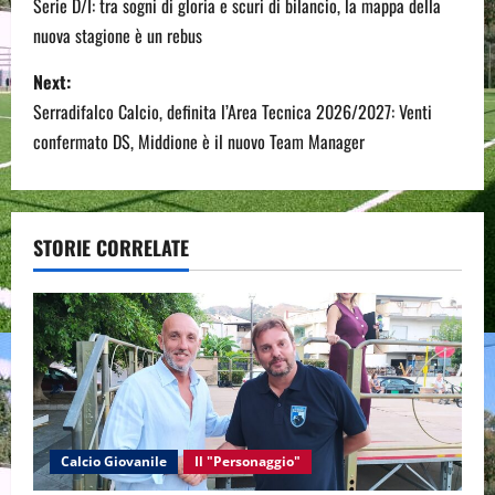
o
Serie D/I: tra sogni di gloria e scuri di bilancio, la mappa della
nuova stagione è un rebus
s
Next:
t
Serradifalco Calcio, definita l’Area Tecnica 2026/2027: Venti
n
confermato DS, Middione è il nuovo Team Manager
a
v
STORIE CORRELATE
i
g
a
t
Calcio Giovanile
Il "Personaggio"
i