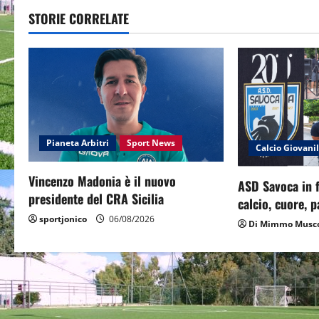
t
STORIE CORRELATE
n
a
v
i
Pianeta Arbitri
Sport News
Calcio Giovani
g
Vincenzo Madonia è il nuovo
ASD Savoca in f
a
presidente del CRA Sicilia
calcio, cuore, 
sportjonico
06/08/2026
t
Di Mimmo Musco
i
o