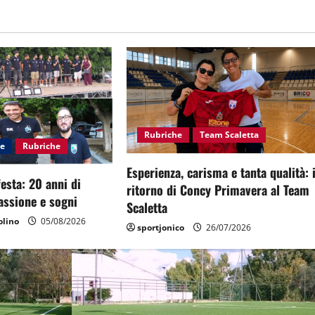
Rubriche
Team Scaletta
le
Rubriche
Esperienza, carisma e tanta qualità: i
esta: 20 anni di
ritorno di Concy Primavera al Team
passione e sogni
Scaletta
lino
05/08/2026
sportjonico
26/07/2026