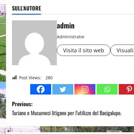
SULL'AUTORE
admin
Administrator
Visita il sito web
Visuali
Post Views:
280
P
Previous:
Turiano e Musumeci litigano per l’utilizzo del Bacigalupo.
o
s