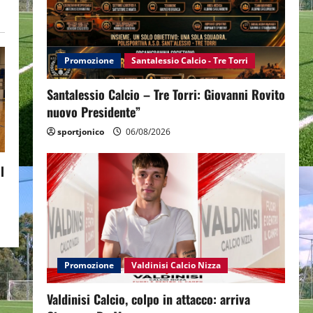
Promozione
Santalessio Calcio - Tre Torri
Santalessio Calcio – Tre Torri: Giovanni Rovito
nuovo Presidente”
sportjonico
06/08/2026
l
Promozione
Valdinisi Calcio Nizza
Valdinisi Calcio, colpo in attacco: arriva