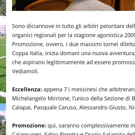
Sono diciannove in tutto gli arbitri peloritani del
organici regionali per la stagione agonistica 200
Promozione, ovvero, i due massimi tornei dilettant
Coppa Italia, inizia domani una nuova avventura,
che aspirano legittimamente ad essere promossi a
Vediamoli.
Eccellenza:
appena 7 i messinesi che arbitrerann
Michelangelo Mirrione, l’unico della Sezione di B
Calapai, Pasquale Caruso, Alessandro Giusto, N
Promozione:
qui, saranno complessivamente in 
Calamuneri, Fabio Pirrotta e Orazio Salamita del